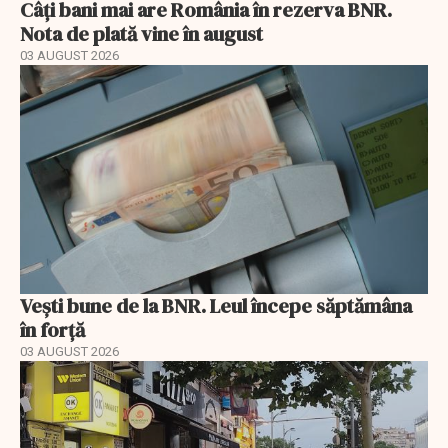
Câți bani mai are România în rezerva BNR.
Nota de plată vine în august
03 AUGUST 2026
Vești bune de la BNR. Leul începe săptămâna
în forță
03 AUGUST 2026