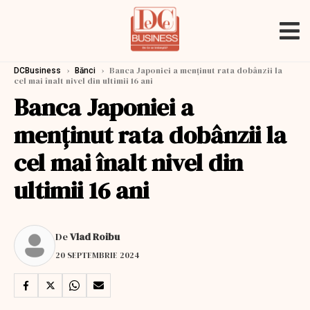
›
›
Banca Japoniei a menținut rata dobânzii la
DCBusiness
Bănci
cel mai înalt nivel din ultimii 16 ani
Banca Japoniei a
menținut rata dobânzii la
cel mai înalt nivel din
ultimii 16 ani
De
Vlad Roibu
20 SEPTEMBRIE 2024