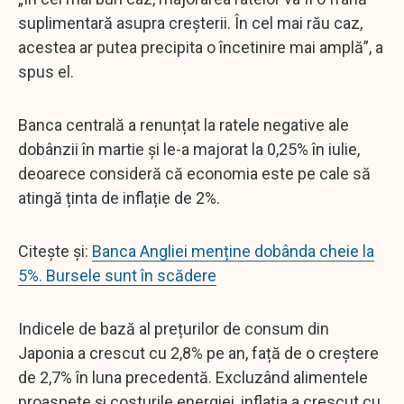
suplimentară asupra creșterii. În cel mai rău caz,
acestea ar putea precipita o încetinire mai amplă”, a
spus el.
Banca centrală a renunțat la ratele negative ale
dobânzii în martie și le-a majorat la 0,25% în iulie,
deoarece consideră că economia este pe cale să
atingă ținta de inflație de 2%.
Citește și:
Banca Angliei menține dobânda cheie la
5%. Bursele sunt în scădere
Indicele de bază al prețurilor de consum din
Japonia a crescut cu 2,8% pe an, față de o creștere
de 2,7% în luna precedentă. Excluzând alimentele
proaspete și costurile energiei, inflația a crescut cu