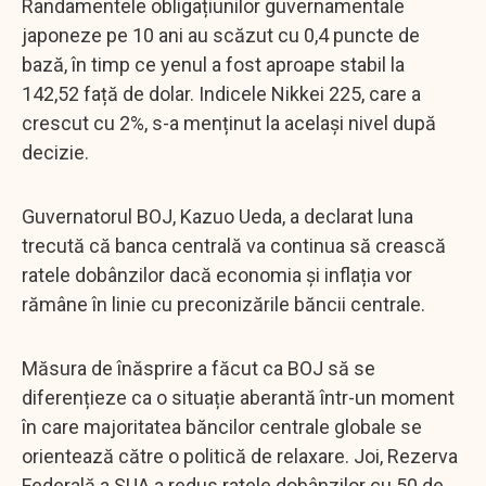
Randamentele obligațiunilor guvernamentale
japoneze pe 10 ani au scăzut cu 0,4 puncte de
bază, în timp ce yenul a fost aproape stabil la
142,52 față de dolar. Indicele Nikkei 225, care a
crescut cu 2%, s-a menținut la același nivel după
decizie.
Guvernatorul BOJ, Kazuo Ueda, a declarat luna
trecută că banca centrală va continua să crească
ratele dobânzilor dacă economia și inflația vor
rămâne în linie cu preconizările băncii centrale.
Măsura de înăsprire a făcut ca BOJ să se
diferențieze ca o situație aberantă într-un moment
în care majoritatea băncilor centrale globale se
orientează către o politică de relaxare. Joi, Rezerva
Federală a SUA a redus ratele dobânzilor cu 50 de