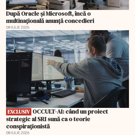
După Oracle şi Microsoft, încă o
multinaţională anunţă concedieri
08 IULIE 2026
EXCLUSIV
OCCULT-AI: când un proiect
EXCLUSIV
strategic al SRI sună ca o teorie
conspiraționistă
08 IULIE 2026