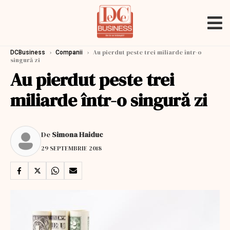
›
›
Au pierdut peste trei miliarde într-o
DCBusiness
Companii
singură zi
Au pierdut peste trei
miliarde într-o singură zi
De
Simona Haiduc
29 SEPTEMBRIE 2018