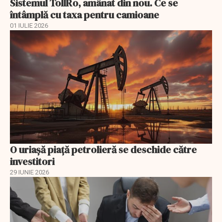
Sistemul TollRo, amânat din nou. Ce se
întâmplă cu taxa pentru camioane
01 IULIE 2026
O uriaşă piaţă petrolieră se deschide către
investitori
29 IUNIE 2026