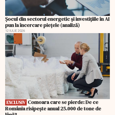
Șocul din sectorul energetic și investițiile în AI
pun la încercare piețele (analiză)
12 IULIE 2026
EXCLUSIV
Comoara care se pierde: De ce
EXCLUSIV
România risipește anual 25.000 de tone de
lână?