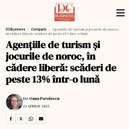
›
›
Agențiile de turism și jocurile de noroc,
DCBusiness
Companii
în cădere liberă: scăderi de peste 13% într-o lună
Agențiile de turism și
jocurile de noroc, în
cădere liberă: scăderi de
peste 13% într-o lună
De
Oana Pavelescu
23 APRILIE 2025