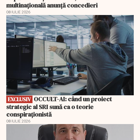
multinaţională anunţă concedieri
08 IULIE 2026
EXCLUSIV
OCCULT-AI: când un proiect
EXCLUSIV
strategic al SRI sună ca o teorie
conspiraționistă
08 IULIE 2026