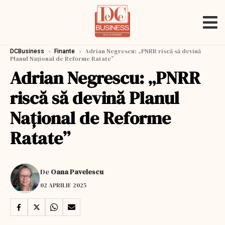
›
›
Adrian Negrescu: „PNRR riscă să devină
DCBusiness
Finante
Planul Național de Reforme Ratate”
Adrian Negrescu: „PNRR
riscă să devină Planul
Național de Reforme
Ratate”
De
Oana Pavelescu
02 APRILIE 2025