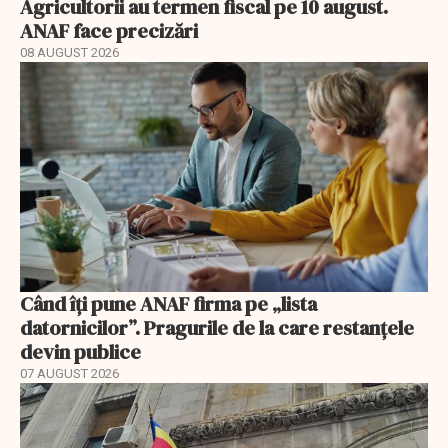
Agricultorii au termen fiscal pe 10 august.
ANAF face precizări
08 AUGUST 2026
Când îți pune ANAF firma pe „lista
datornicilor”. Pragurile de la care restanțele
devin publice
07 AUGUST 2026