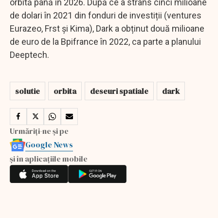
orbită până în 2026. După ce a strâns cinci milioane
de dolari în 2021 din fonduri de investiții (ventures
Eurazeo, Frst și Kima), Dark a obținut două milioane
de euro de la Bpifrance în 2022, ca parte a planului
Deeptech.
solutie
orbita
deseuri spatiale
dark
Urmăriți-ne și pe
Google News
și în aplicațiile mobile