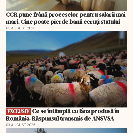
CCR pune frână proceselor pentru salarii mai
mari. Cine poate pierde banii ceruți statului
05 AUGUST 2026
EXCLUSIV
Ce se întâmplă cu lâna produsă în
EXCLUSIV
România. Răspunsul transmis de ANSVSA
03 AUGUST 2026