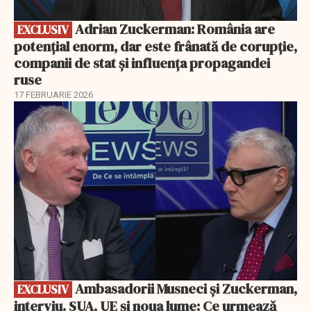
Adrian Zuckerman: România are
EXCLUSIV
potențial enorm, dar este frânată de corupție,
companii de stat și influența propagandei
ruse
17 FEBRUARIE 2026
EXCLUSIV
Ambasadorii Musneci și Zuckerman,
EXCLUSIV
interviu. SUA, UE și noua lume: Ce urmează