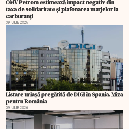
OMV Petrom estimează impact negativ din
taxa de solidaritate și plafonarea marjelor la
carburanți
09 IULIE 2026
Listare uriașă pregătită de DIGI în Spania. Miza
pentru România
09 IULIE 2026