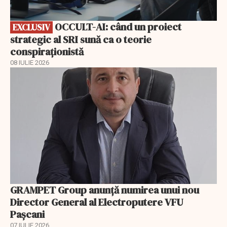
OCCULT-AI: când un proiect
EXCLUSIV
strategic al SRI sună ca o teorie
conspiraționistă
08 IULIE 2026
GRAMPET Group anunță numirea unui nou
Director General al Electroputere VFU
Pașcani
07 IULIE 2026