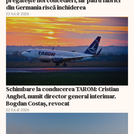
pregătește noi concedieri, iar patru fabrici
din Germania riscă închiderea
22 IULIE 2026
Schimbare la conducerea TAROM: Cristian
Anghel, numit director general interimar.
Bogdan Costaș, revocat
22 IULIE 2026