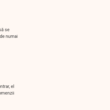
 să se
e de numai
trar, el
comenzii