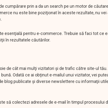
de cumpărare prin a da un search pe un motor de căutar
merce nu este bine poziţionat în aceste rezultate, nu vei
.
este esenţială pentru e-commerce. Trebuie să faci tot ce e
i în rezultatele căutărilor.
e de cât mai mulţi vizitatori şi de trafic către site-ul tău
bună. Odată ce ai obţinut e-mailul unui vizitator, vei putea
i de blog publicate şi diverse newslettere cu informaţii uti
este să colectezi adresele de e-mail în timpul procesului 