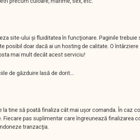
ametri precum culoare, mărime, sex, etc.
za site-ului şi fluiditatea în funcţionare. Paginile trebuie
te posibil doar dacă ai un hosting de calitate. O întârzier
costa mai mult decât acest serviciu!
ile de găzduire lasă de dorit…
 la tine să poată finaliza cât mai uşor comanda. În caz con
le. Fiecare pas suplimentar care îngreunează finalizarea 
andoneze tranzacţia.