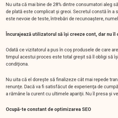
Nu uita că mai bine de 28% dintre consumatori aleg s
de plată este complicat şi greoi. Secretul constă în a s
este nevoie de teste, întrebări de recunoaştere, num
Încurajează utilizatorul să îşi creeze cont, dar nu îl
Odată ce vizitatorul a pus în coş produsele de care are
timpul acestui proces este total greşit să îl obligi să îş
condiţiona.
Nu uita că el doreşte să finalizeze cât mai repede tran
renunţe. Dacă va fi satisfăcut de experienţa de cumpărar
a rămâne la curent cu ultimele apariţii. Nu îl presa şi 
Ocupă-te constant de optimizarea SEO