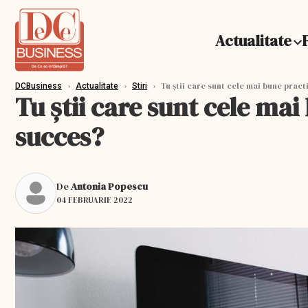
Actualitate
›
›
›
Tu știi care sunt cele mai bune pract
DCBusiness
Actualitate
Stiri
Tu știi care sunt cele ma
succes?
De
Antonia Popescu
04 FEBRUARIE 2022