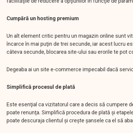
facilităţile de reducere a opţiunilor în funcţie de par
Cumpără un hosting premium
Un alt element critic pentru un magazin online sunt vite
încarce în mai puţin de trei secunde, iar acest lucru es
câteva secunde, blocarea site-ului sau erorile te pot 
Degeaba ai un site e-commerce impecabil dacă servici
Simplifică procesul de plată
Este esenţial ca vizitatorul care a decis să cumpere de
poate renunţa. Simplifică procedura de plată şi etape
poate descuraja clientul şi creşte şansele ca el să ab