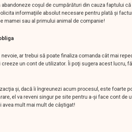
ă abandoneze coşul de cumpărături din cauza faptului că
olicita informaţiile absolut necesare pentru plată şi factu
ele mamei sau al primului animal de companie!
 obliga
 nevoie, ar trebui să poate finaliza comanda cât mai repede
i creeze un cont de utilizator. Îi poţi sugera acest lucru, fă
zacţia şi, dacă îi îngreunezi acum procesul, este foarte po
e, el va reveni singur pe site pentru a-şi face cont de uti
vei avea mult mai mult de câştigat!