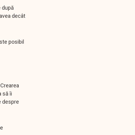
e după
 avea decât
ste posibil
. Crearea
 să îi
le despre
de