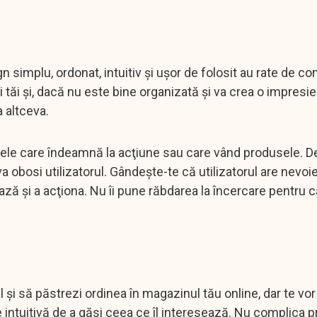
 simplu, ordonat, intuitiv şi uşor de folosit au rate de c
 tăi şi, dacă nu este bine organizată şi va crea o impresie
a altceva.
oanele care îndeamnă la acţiune sau care vând produsele. 
a obosi utilizatorul. Gândeşte-te că utilizatorul are nevoi
 şi a acţiona. Nu îi pune răbdarea la încercare pentru că
 şi să păstrezi ordinea în magazinul tău online, dar te vor 
te intuitivă de a găsi ceea ce îl interesează. Nu complica 