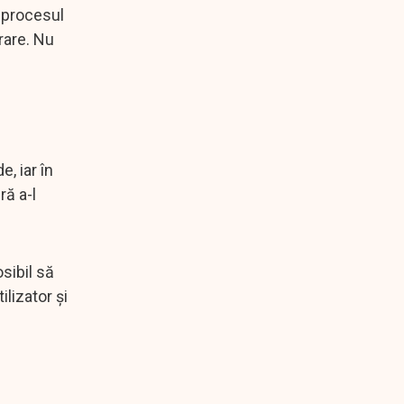
 procesul
rare. Nu
, iar în
ră a-l
sibil să
lizator şi