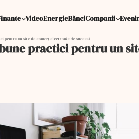
Finante
Video
Energie
Bănci
Companii
Eveni
ici pentru un site de comerţ electronic de succes?
i bune practici pentru un si