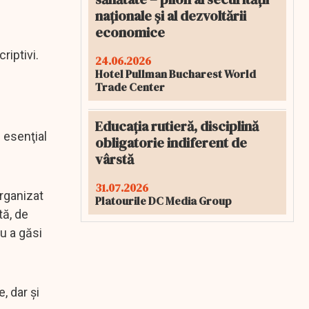
naționale și al dezvoltării
economice
riptivi.
24.06.2026
Hotel Pullman Bucharest World
Trade Center
Educația rutieră, disciplină
 esenţial
obligatorie indiferent de
vârstă
31.07.2026
organizat
Platourile DC Media Group
tă, de
u a găsi
, dar şi