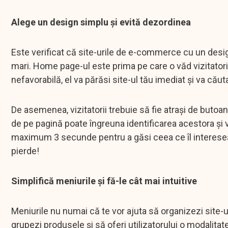
Alege un design simplu şi evită dezordinea
Este verificat că site-urile de e-commerce cu un design
mari. Home page-ul este prima pe care o văd vizitatorii
nefavorabilă, el va părăsi site-ul tău imediat şi va căut
De asemenea, vizitatorii trebuie să fie atraşi de but
de pe pagină poate îngreuna identificarea acestora şi v
maximum 3 secunde pentru a găsi ceea ce îl interesează
pierde!
Simplifică meniurile şi fă-le cât mai intuitive
Meniurile nu numai că te vor ajuta să organizezi site-ul
grupezi produsele şi să oferi utilizatorului o modalita