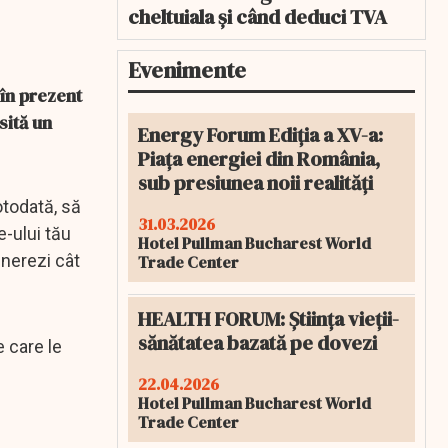
cheltuiala și când deduci TVA
Evenimente
 în prezent
sită un
Energy Forum Ediția a XV-a:
Piața energiei din România,
sub presiunea noii realități
otodată, să
31.03.2026
e-ului tău
Hotel Pullman Bucharest World
enerezi cât
Trade Center
HEALTH FORUM: Știința vieții-
sănătatea bazată pe dovezi
e care le
22.04.2026
Hotel Pullman Bucharest World
Trade Center