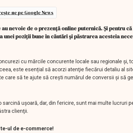
ește-ne pe Google News
au nevoie de o prezenţă online puternică. Şi pentru că
 unei poziţii bune în căutări şi păstrarea acesteia nece
ncurezi cu mărcile concurente locale sau regionale şi, t
a, este esențial să acorzi atenţie fiecărui detaliu al sit
cate care să te ajute să creşti numărul de conversii şi să g
sarcină uşoară, dar, din fericire, sunt mai multe lucruri p
stra clienţii.
 site-ul de e-commerce!