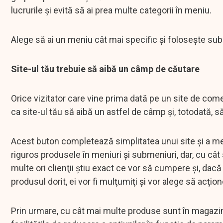
lucrurile şi evită să ai prea multe categorii în meniu.
Alege să ai un meniu cât mai specific şi foloseşte sub
Site-ul tău trebuie să aibă un câmp de căutare
Orice vizitator care vine prima dată pe un site de com
ca site-ul tău să aibă un astfel de câmp şi, totodată, s
Acest buton completează simplitatea unui site şi a meni
riguros produsele în meniuri şi submeniuri, dar, cu cât 
multe ori clienţii ştiu exact ce vor să cumpere şi, dac
produsul dorit, ei vor fi mulţumiţi şi vor alege să acţio
Prin urmare, cu cât mai multe produse sunt în magazin