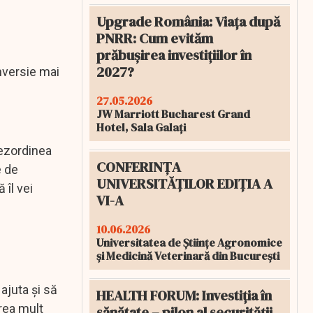
Upgrade România: Viața după
PNRR: Cum evităm
prăbușirea investițiilor în
2027?
onversie mai
27.05.2026
JW Marriott Bucharest Grand
Hotel, Sala Galați
Dezordinea
CONFERINȚA
e de
UNIVERSITĂȚILOR EDIȚIA A
 îl vei
VI-A
10.06.2026
Universitatea de Științe Agronomice
și Medicină Veterinară din București
ajuta şi să
HEALTH FORUM: Investiția în
prea mult
sănătate – pilon al securității