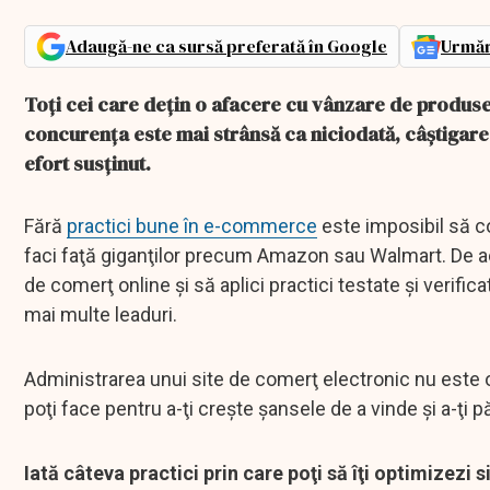
Adaugă-ne ca sursă preferată în Google
Urmăr
Toţi cei care deţin o afacere cu vânzare de produse 
concurenţa este mai strânsă ca niciodată, câştigarea
efort susţinut.
Fără
practici bune în e-commerce
este imposibil să co
faci faţă giganţilor precum Amazon sau Walmart. De acee
de comerţ online şi să aplici practici testate şi verifi
mai multe leaduri.
Administrarea unui site de comerţ electronic nu este o 
poţi face pentru a-ţi creşte şansele de a vinde şi a-ţi pă
Iată câteva practici prin care poţi să îţi optimizezi