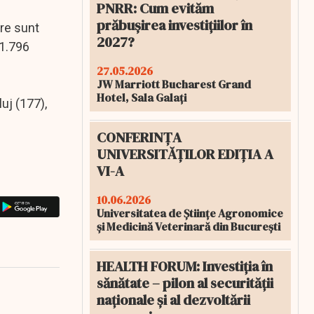
PNRR: Cum evităm
prăbușirea investițiilor în
are sunt
2027?
 1.796
27.05.2026
JW Marriott Bucharest Grand
Hotel, Sala Galați
luj (177),
CONFERINȚA
UNIVERSITĂȚILOR EDIȚIA A
VI-A
10.06.2026
Universitatea de Științe Agronomice
și Medicină Veterinară din București
HEALTH FORUM: Investiția în
sănătate – pilon al securității
naționale și al dezvoltării