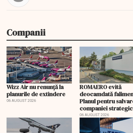
Companii
Wizz Air nu renunță la
ROMAERO evită
planurile de extindere
deocamdată falimen
Planul pentru salva
06 AUGUST 2026
companiei strategic
fost confirmat
06 AUGUST 2026