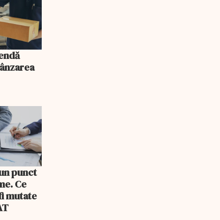
mendă
vânzarea
 un punct
rme. Ce
fi mutate
AT