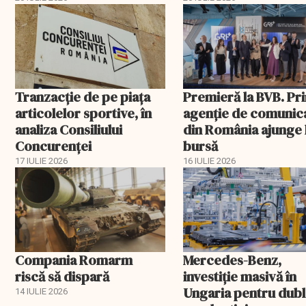
apărare
peste 43%
Tranzacție de pe piața
Premieră la BVB. Pr
articolelor sportive, în
agenție de comunic
analiza Consiliului
din România ajunge 
Concurenţei
bursă
17 IULIE 2026
16 IULIE 2026
Compania Romarm
Mercedes-Benz,
riscă să dispară
investiție masivă în
Ungaria pentru dub
14 IULIE 2026