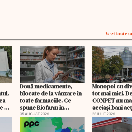
Vezi toate a
Două medicamente,
Monopol cu di
tul.
blocate de la vânzare în
tot mai mici. D
rea
toate farmaciile. Ce
CONPET nu ma
e a
spune Biofarm în
aceiași bani ac
documentul trimis BVB
05 AUGUST 2026
28 IULIE 2026