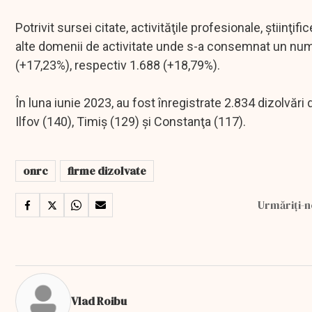
Potrivit sursei citate, activităţile profesionale, ştiinţi
alte domenii de activitate unde s-a consemnat un numă
(+17,23%), respectiv 1.688 (+18,79%).
În luna iunie 2023, au fost înregistrate 2.834 dizolvări 
Ilfov (140), Timiş (129) şi Constanţa (117).
onrc
firme dizolvate
Urmăriți-n
Vlad Roibu