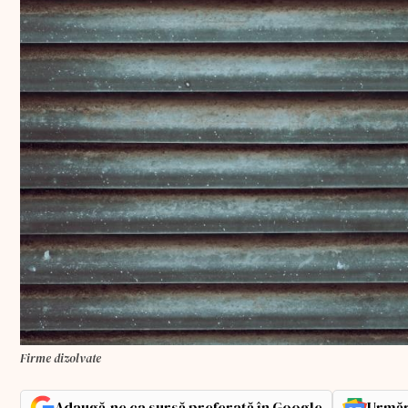
Firme dizolvate
Adaugă-ne ca sursă preferată în Google
Urmăr