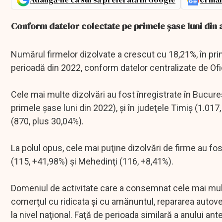
Conform datelor colectate pe primele șase luni din a
Numărul firmelor dizolvate a crescut cu 18,21%, în pri
perioadă din 2022, conform datelor centralizate de Ofi
Cele mai multe dizolvări au fost înregistrate în Bucur
primele şase luni din 2022), şi în judeţele Timiş (1.017
(870, plus 30,04%).
La polul opus, cele mai puţine dizolvări de firme au f
(115, +41,98%) şi Mehedinţi (116, +8,41%).
Domeniul de activitate care a consemnat cele mai multe 
comerţul cu ridicata şi cu amănuntul, repararea autoveh
la nivel naţional. Faţă de perioada similară a anului ant