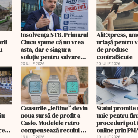
Insolvenţa STB. Primarul
AliExpress, a
rii
Ciucu spune că nu vrea
uriaşă pentru 
u
asta, dar e singura
de produse
soluţie pentru salvarea
contrafăcute
companiei
20 IULIE 2026
20 IULIE 2026
Ceasurile „ieftine” devin
Statul promite
iu
noua sursă de profit a
unic pentru fi
Casio. Modelele retro
proceduri pot 
rețul
compensează reculul G-
online prin PM
Shock din China
19 IULIE 2026
19 IULIE 2026