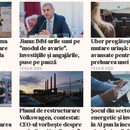
ima
Jianu: IMM-urile sunt pe
Uber pregăteș
are
"modul de avarie".
mutare uriașă:
la
Investițiile și angajările,
avansate pentr
puse pe pauză
preluarea unei
platforme de li
15 IULIE 2026
15 IULIE 2026
Planul de restructurare
Șocul din secto
Volkswagen, contestat:
energetic și inv
larea
CEO-ul vorbește despre
în AI pun la în