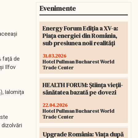
Evenimente
Energy Forum Ediția a XV-a:
 aceeaşi
Piața energiei din România,
sub presiunea noii realități
31.03.2026
% faţă de
Hotel Pullman Bucharest World
i Ilfov
Trade Center
HEALTH FORUM: Știința vieții-
sănătatea bazată pe dovezi
, Ialomiţa
22.04.2026
Hotel Pullman Bucharest World
Trade Center
este
 dizolvări
Upgrade România: Viața după