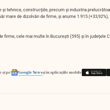
fice şi tehnice, construcţiile, precum şi industria prelucrăto
r mare de dizolvări de firme, şi anume 1.915 (+33,92%),
de firme, cele mai multe în Bucureşti (595) şi în judeţele C
Google News
e și pe
și în aplicațiile mobile