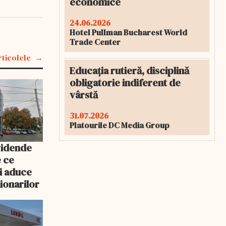
economice
24.06.2026
Hotel Pullman Bucharest World
Trade Center
rticolele
Educația rutieră, disciplină
obligatorie indiferent de
vârstă
31.07.2026
Platourile DC Media Group
vidende
e ce
i aduce
ționarilor