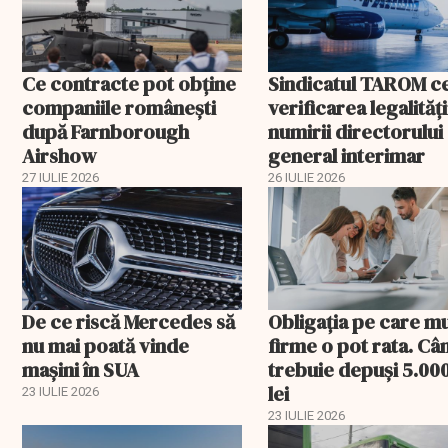
Ce contracte pot obține
Sindicatul TAROM c
companiile românești
verificarea legalități
după Farnborough
numirii directorului
Airshow
general interimar
27 IULIE 2026
26 IULIE 2026
De ce riscă Mercedes să
Obligația pe care m
nu mai poată vinde
firme o pot rata. Câ
mașini în SUA
trebuie depuși 5.00
lei
23 IULIE 2026
23 IULIE 2026