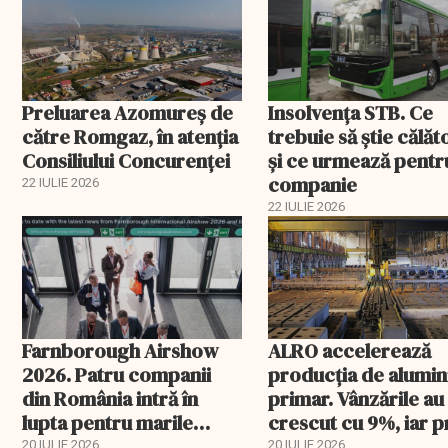
Preluarea Azomureş de
Insolvenţa STB. Ce
către Romgaz, în atenţia
trebuie să ştie călăto
Consiliului Concurenţei
şi ce urmează pentr
companie
22 IULIE 2026
22 IULIE 2026
Farnborough Airshow
ALRO accelerează
2026. Patru companii
producția de alumin
din România intră în
primar. Vânzările au
lupta pentru marile
crescut cu 9%, iar p
contracte din aviație și
metalului a urcat cu
20 IULIE 2026
20 IULIE 2026