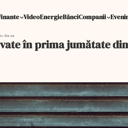
Finante
Video
Energie
Bănci
Companii
Eveni
te din an
lvate în prima jumătate di