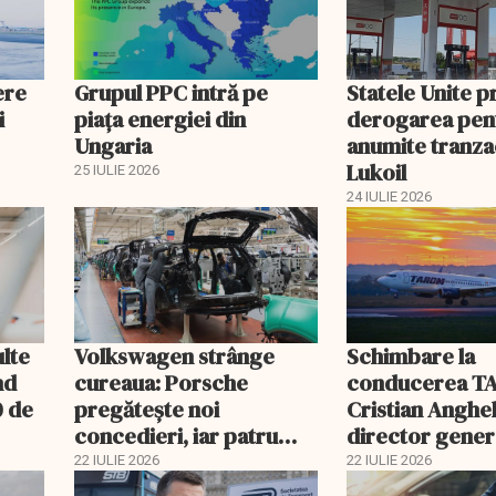
ere
Grupul PPC intră pe
Statele Unite 
i
piața energiei din
derogarea pen
Ungaria
anumite tranzac
Lukoil
25 IULIE 2026
24 IULIE 2026
ulte
Volkswagen strânge
Schimbare la
nd
cureaua: Porsche
conducerea T
0 de
pregătește noi
Cristian Anghel
concedieri, iar patru
director gener
fabrici din Germania
interimar. Bog
22 IULIE 2026
22 IULIE 2026
riscă închiderea
Costaș, revoca