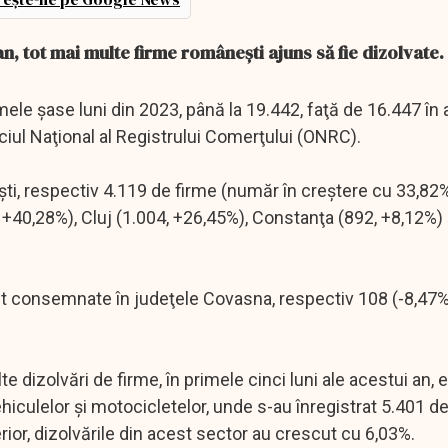
n, tot mai multe firme românești ajuns să fie dizolvate.
mele şase luni din 2023, până la 19.442, faţă de 16.447 în
ciul Naţional al Registrului Comerţului (ONRC).
eşti, respectiv 4.119 de firme (număr în creştere cu 33,82
, +40,28%), Cluj (1.004, +26,45%), Constanţa (892, +8,12%) ş
ost consemnate în judeţele Covasna, respectiv 108 (-8,47%)
dizolvări de firme, în primele cinci luni ale acestui an, 
iculelor şi motocicletelor, unde s-au înregistrat 5.401 de
erior, dizolvările din acest sector au crescut cu 6,03%.