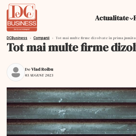
Actualitate
›
›
Tot mai multe firme dizolvate în prima jumăta
DCBusiness
Companii
Tot mai multe firme dizo
De
Vlad Roibu
03 AUGUST 2023