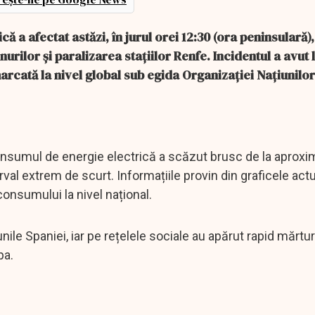
ă a afectat astăzi, în jurul orei 12:30 (ora peninsulară)
urilor și paralizarea stațiilor Renfe. Incidentul a avut 
marcată la nivel global sub egida Organizației Națiunilor
consumul de energie electrică a scăzut brusc de la aproxi
al extrem de scurt. Informațiile provin din graficele actu
onsumului la nivel național.
unile Spaniei, iar pe rețelele sociale au apărut rapid mărtu
pa.