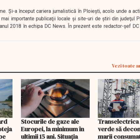
. Şi-a început cariera jurnalistică în Ploieşti, acolo unde a act
mai importante publicaţii locale şi site-uri de ştiri din judeţul
 în anul 2018 în echipa DC News. În prezent este redactor-şef DC
Vezi toate a
ard
Stocurile de gaze ale
Transelectrica
oteja
Europei, la minimum în
verde să deco
pe
ultimii 15 ani. Situația
marii consumat