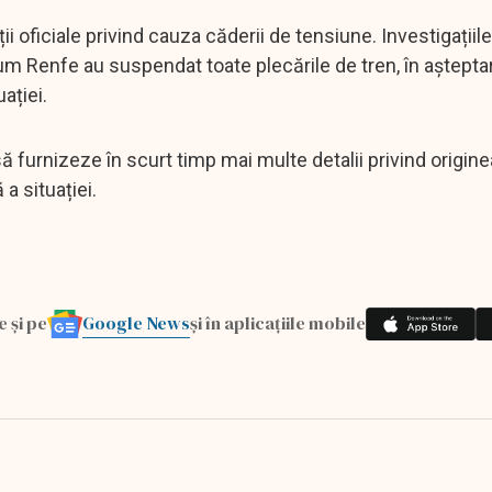
i oficiale privind cauza căderii de tensiune. Investigațiile
um Renfe au suspendat toate plecările de tren, în aștepta
uației.
ă furnizeze în scurt timp mai multe detalii privind origine
a situației.
Google News
e și pe
și în aplicațiile mobile