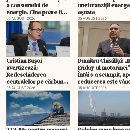
a consumului de
unei tranziții energ
energie. Cine poate fi
eșuate
deconectat
06 AUGUST 2026
06 AUGUST 2026
Cristian Bușoi
Dumitru Chisăliță: „
avertizează:
Friday-ul motorinei”
Redeschiderea
Întâi s-a scumpit, ap
centralelor pe cărbune
reducerea este vân
poate costa România
drept ajutor
05 AUGUST 2026
05 AUGUST 2026
peste un miliard de euro
TVA 0% pentru panouri
Bolojan pune lupa p