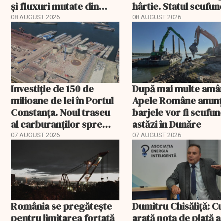
și fluxuri mutate din
hârtie. Statul scufu
Portul Constanța
acum barje în Dunăr
08 AUGUST 2026
08 AUGUST 2026
Investiție de 150 de
După mai multe amâ
milioane de lei în Portul
Apele Române anunț
Constanța. Noul traseu
barjele vor fi scufu
al carburanților spre
astăzi în Dunăre
Europa
07 AUGUST 2026
07 AUGUST 2026
România se pregătește
Dumitru Chisăliță: 
pentru limitarea forțată
arată nota de plată a