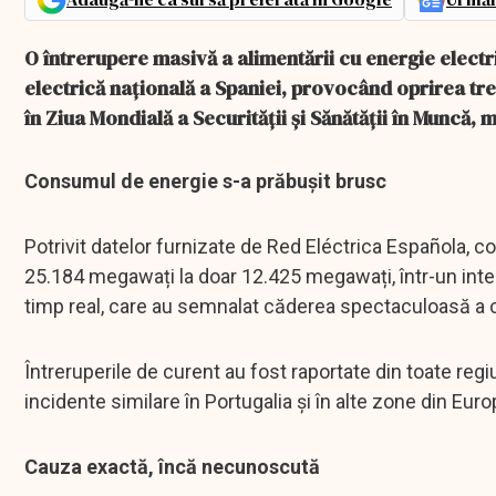
O întrerupere masivă a alimentării cu energie electric
electrică națională a Spaniei, provocând oprirea tren
în Ziua Mondială a Securității și Sănătății în Muncă, 
Consumul de energie s-a prăbușit brusc
Potrivit datelor furnizate de Red Eléctrica Española, 
25.184 megawați la doar 12.425 megawați, într-un interv
timp real, care au semnalat căderea spectaculoasă a c
Întreruperile de curent au fost raportate din toate regi
incidente similare în Portugalia și în alte zone din Euro
Cauza exactă, încă necunoscută