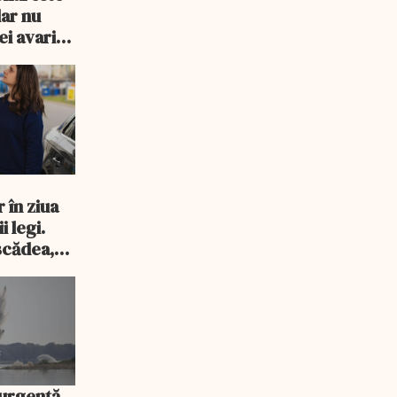
dar nu
ei avarii
 în ziua
i legi.
scădea,
 urgență