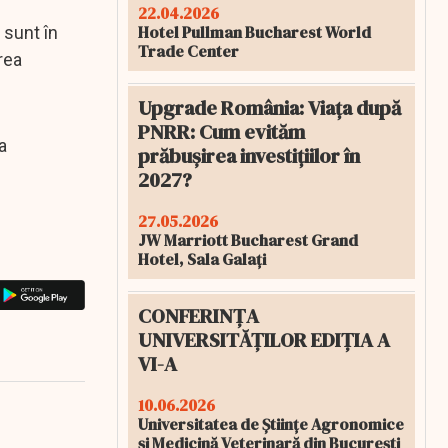
22.04.2026
Hotel Pullman Bucharest World
 sunt în
Trade Center
rea
Upgrade România: Viața după
PNRR: Cum evităm
a
prăbușirea investițiilor în
2027?
27.05.2026
JW Marriott Bucharest Grand
Hotel, Sala Galați
CONFERINȚA
UNIVERSITĂȚILOR EDIȚIA A
VI-A
10.06.2026
Universitatea de Științe Agronomice
și Medicină Veterinară din București