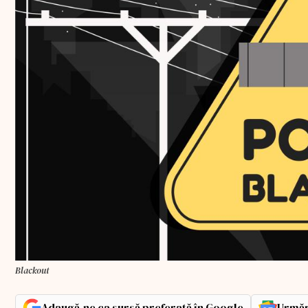
Blackout
Adaugă-ne ca sursă preferată în Google
Urmăr