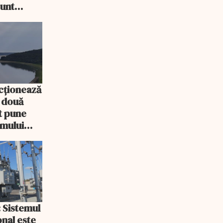
sunt
cționează
e două
ot pune
emului
: Sistemul
onal este