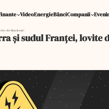
Finante
Video
Energie
Bănci
Companii
Eveni
ovite de blackout!
ra și sudul Franței, lovite 