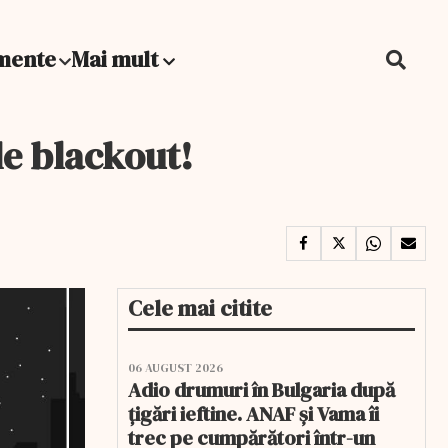
mente
Mai mult
de blackout!
Cele mai citite
06 AUGUST 2026
Adio drumuri în Bulgaria după
țigări ieftine. ANAF și Vama îi
trec pe cumpărători într-un