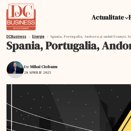
Actualitate
›
›
Spania, Portugalia, Andorra și sudul Franței, l
DCBusiness
Energie
Spania, Portugalia, Andor
De
Mihai Ciobanu
28 APRILIE 2025