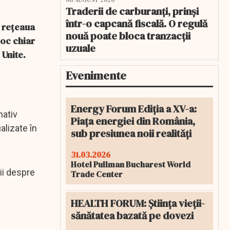
06 AUGUST 2026
Traderii de carburanți, prinși
într-o capcană fiscală. O regulă
, rețeaua
nouă poate bloca tranzacții
loc chiar
uzuale
 Unite.
Evenimente
Energy Forum Ediția a XV-a:
mativ
Piața energiei din România,
alizate în
sub presiunea noii realități
31.03.2026
Hotel Pullman Bucharest World
rii despre
Trade Center
HEALTH FORUM: Știința vieții-
sănătatea bazată pe dovezi