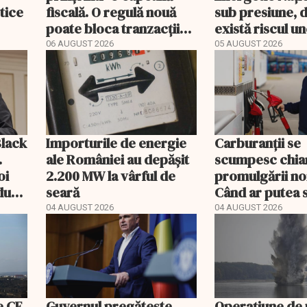
etice
fiscală. O regulă nouă
sub presiune, 
poate bloca tranzacții
există riscul un
uzuale
majore
06 AUGUST 2026
05 AUGUST 2026
Black
Importurile de energie
Carburanții se
.
ale României au depășit
scumpesc chiar
oi
2.200 MW la vârful de
promulgării noi
dută
seară
Când ar putea 
de fapt, prețul
04 AUGUST 2026
04 AUGUST 2026
motorinei
e CE
Guvernul pregătește
Operațiune de