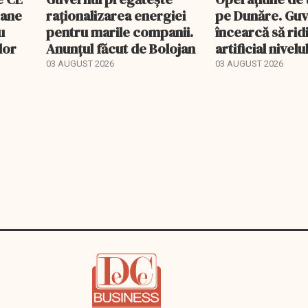
oane
raționalizarea energiei
pe Dunăre. Guv
u
pentru marile companii.
încearcă să rid
lor
Anunțul făcut de Bolojan
artificial nivelu
pentru a salva 
03 AUGUST 2026
03 AUGUST 2026
de la Cernavod