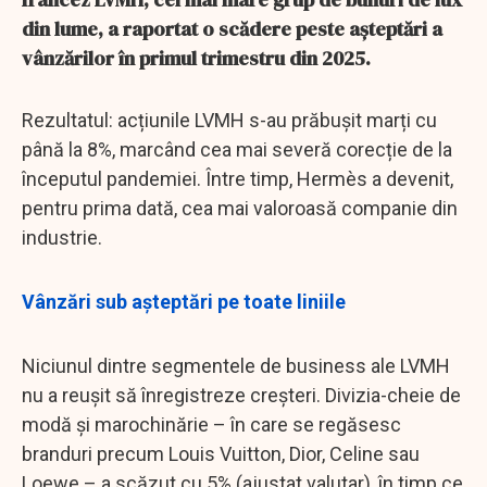
din lume, a raportat o scădere peste așteptări a
vânzărilor în primul trimestru din 2025.
Rezultatul: acțiunile LVMH s-au prăbușit marți cu
până la 8%, marcând cea mai severă corecție de la
începutul pandemiei. Între timp, Hermès a devenit,
pentru prima dată, cea mai valoroasă companie din
industrie.
Vânzări sub așteptări pe toate liniile
Niciunul dintre segmentele de business ale LVMH
nu a reușit să înregistreze creșteri. Divizia-cheie de
modă și marochinărie – în care se regăsesc
branduri precum Louis Vuitton, Dior, Celine sau
Loewe – a scăzut cu 5% (ajustat valutar), în timp ce