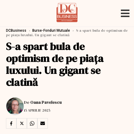
›
›
S-a spart bula de optimism de
DCBusiness
Burse-Fonduri Mutuale
pe piața luxului. Un gigant se clatină
S-a spart bula de
optimism de pe piața
luxului. Un gigant se
clatină
De
Oana Pavelescu
15 APRILIE 2025