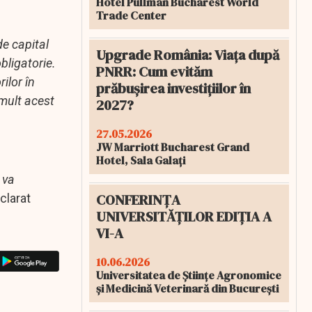
Hotel Pullman Bucharest World
Trade Center
de capital
Upgrade România: Viața după
bligatorie.
PNRR: Cum evităm
ilor în
prăbușirea investițiilor în
mult acest
2027?
27.05.2026
JW Marriott Bucharest Grand
Hotel, Sala Galați
 va
CONFERINȚA
eclarat
UNIVERSITĂȚILOR EDIȚIA A
VI-A
10.06.2026
Universitatea de Științe Agronomice
și Medicină Veterinară din București