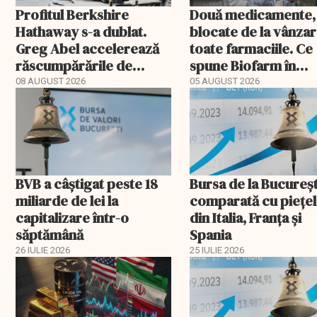
Profitul Berkshire
Două medicamente,
Hathaway s-a dublat.
blocate de la vânzar
Greg Abel accelerează
toate farmaciile. Ce
răscumpărările de
spune Biofarm în
acțiuni în era post-
documentul trimis 
08 AUGUST 2026
05 AUGUST 2026
Buffett
BVB a câștigat peste 18
Bursa de la Bucureșt
miliarde de lei la
comparată cu piețe
capitalizare într-o
din Italia, Franța și
săptămână
Spania
26 IULIE 2026
25 IULIE 2026