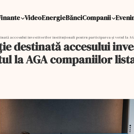
Finante
Video
Energie
Bănci
Companii
Eveni
nată accesului investitorilor instituționali pentru participarea și votul la A
ie destinată accesului inves
tul la AGA companiilor list