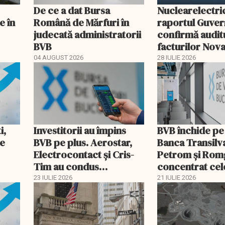
De ce a dat Bursa
Nuclearelectri
e în
Română de Mărfuri în
raportul Guver
judecată administratorii
confirmă audit
BVB
facturilor Nov
BVB
04 AUGUST 2026
28 IULIE 2026
i,
Investitorii au împins
BVB închide pe
le
BVB pe plus. Aerostar,
Banca Transilv
Electrocontact și Cris-
Petrom și Rom
Tim au condus
concentrat cel
creșterile
mari tranzacții
23 IULIE 2026
21 IULIE 2026