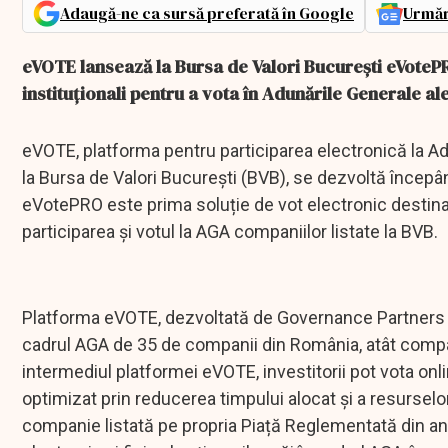
Adaugă-ne ca sursă preferată în Google
Urmăr
eVOTE lansează la Bursa de Valori București eVotePRO
instituționali pentru a vota în Adunările Generale al
eVOTE, platforma pentru participarea electronică la Adu
la Bursa de Valori București (BVB), se dezvoltă începâ
eVotePRO este prima soluție de vot electronic destinată
participarea și votul la AGA companiilor listate la BVB.
Platforma eVOTE, dezvoltată de Governance Partners a fo
cadrul AGA de 35 de companii din România, atât compani
intermediul platformei eVOTE, investitorii pot vota onlin
optimizat prin reducerea timpului alocat și a resursel
companie listată pe propria Piață Reglementată din a