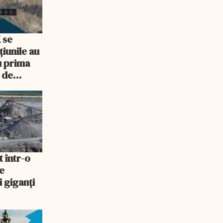
 se
iunile au
u prima
 de
t într-o
e
i giganți