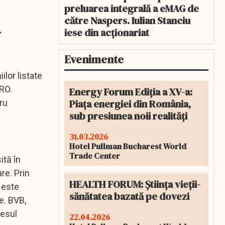
preluarea integrală a eMAG de
către Naspers. Iulian Stanciu
iese din acționariat
r
Evenimente
lor listate
PRO.
Energy Forum Ediția a XV-a:
Piața energiei din România,
ru
sub presiunea noii realități
31.03.2026
Hotel Pullman Bucharest World
Trade Center
ită în
re. Prin
HEALTH FORUM: Știința vieții-
l este
sănătatea bazată pe dovezi
e. BVB,
cesul
22.04.2026