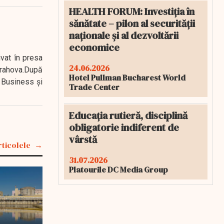
HEALTH FORUM: Investiția în
sănătate – pilon al securității
naționale și al dezvoltării
economice
ivat în presa
24.06.2026
 Prahova.După
Hotel Pullman Bucharest World
 Business şi
Trade Center
Educația rutieră, disciplină
obligatorie indiferent de
vârstă
rticolele
31.07.2026
Platourile DC Media Group