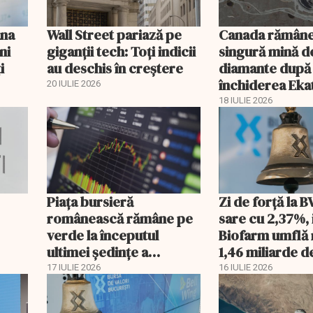
âna
Wall Street pariază pe
Canada rămâne
ni
giganții tech: Toți indicii
singură mină d
i
au deschis în creștere
diamante după
închiderea Eka
20 IULIE 2026
18 IULIE 2026
Piața bursieră
Zi de forță la 
românească rămâne pe
sare cu 2,37%, 
verde la începutul
Biofarm umflă r
ultimei ședințe a
1,46 miliarde de
săptămânii
17 IULIE 2026
16 IULIE 2026