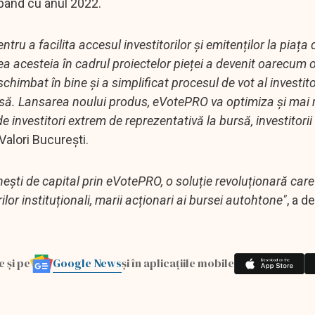
cepând cu anul 2022.
ru a facilita accesul investitorilor și emitenților la piața 
ea acesteia în cadrul proiectelor pieței a devenit oarecum o
himbat în bine și a simplificat procesul de vot al investitor
ursă. Lansarea noului produs, eVotePRO va optimiza și mai 
de investitori extrem de reprezentativă la bursă, investitorii
Valori București.
ești de capital prin eVotePRO, o soluție revoluționară care
ilor instituționali, marii acționari ai bursei autohtone"
, a d
Google News
e și pe
și în aplicațiile mobile