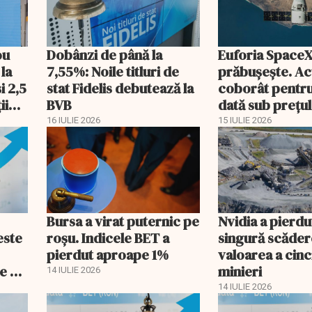
ou
Dobânzi de până la
Euforia SpaceX
 la
7,55%: Noile titluri de
prăbușește. Acț
i 2,5
stat Fidelis debutează la
coborât pentr
ii
BVB
dată sub prețul
listare
16 IULIE 2026
15 IULIE 2026
Bursa a virat puternic pe
Nvidia a pierdu
este
roșu. Indicele BET a
singură scăder
pierdut aproape 1%
valoarea a cinc
e de
minieri
14 IULIE 2026
14 IULIE 2026