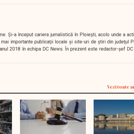
. Şi-a început cariera jurnalistică în Ploieşti, acolo unde a act
mai importante publicaţii locale şi site-uri de ştiri din judeţul
 în anul 2018 în echipa DC News. În prezent este redactor-şef DC
Vezi toate a