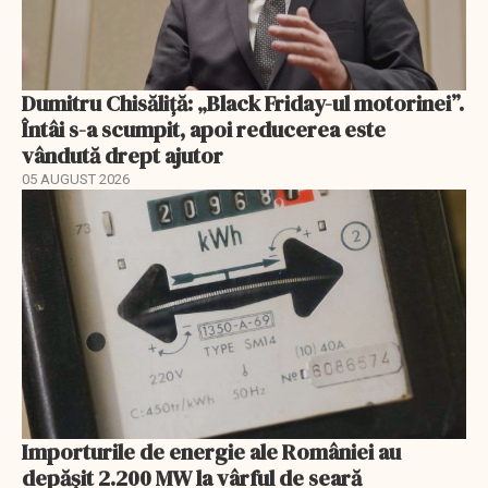
Dumitru Chisăliță: „Black Friday-ul motorinei”.
Întâi s-a scumpit, apoi reducerea este
vândută drept ajutor
05 AUGUST 2026
Importurile de energie ale României au
depășit 2.200 MW la vârful de seară