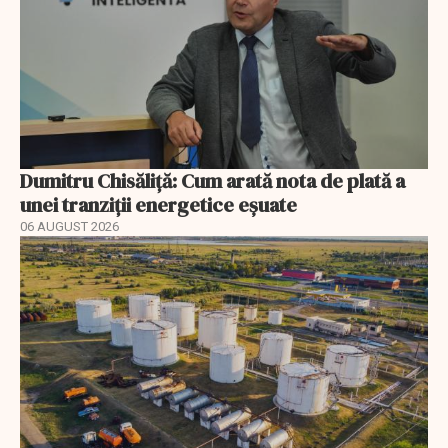
Dumitru Chisăliță: Cum arată nota de plată a
unei tranziții energetice eșuate
06 AUGUST 2026