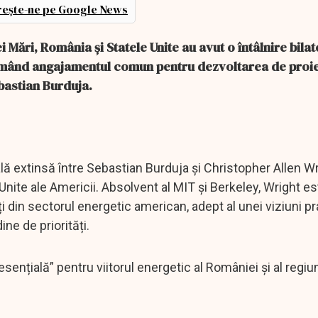
ește-ne pe Google News
i Mări, România și Statele Unite au avut o întâlnire bilat
afirmând angajamentul comun pentru dezvoltarea de proi
bastian Burduja.
terală extinsă între Sebastian Burduja și Christopher Allen Wr
nite ale Americii. Absolvent al MIT și Berkeley, Wright es
i din sectorul energetic american, adept al unei viziuni 
ine de priorități.
„esențială” pentru viitorul energetic al României și al regiu