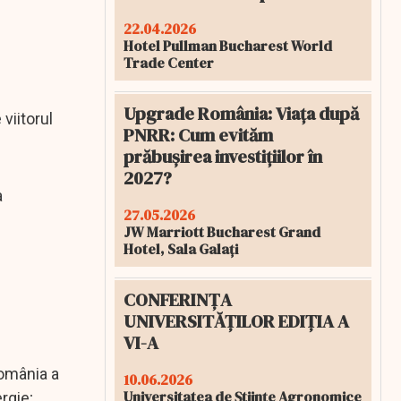
22.04.2026
Hotel Pullman Bucharest World
Trade Center
Upgrade România: Viața după
viitorul
PNRR: Cum evităm
prăbușirea investițiilor în
2027?
a
27.05.2026
JW Marriott Bucharest Grand
Hotel, Sala Galați
CONFERINȚA
UNIVERSITĂȚILOR EDIȚIA A
VI-A
România a
10.06.2026
Universitatea de Științe Agronomice
rgie;