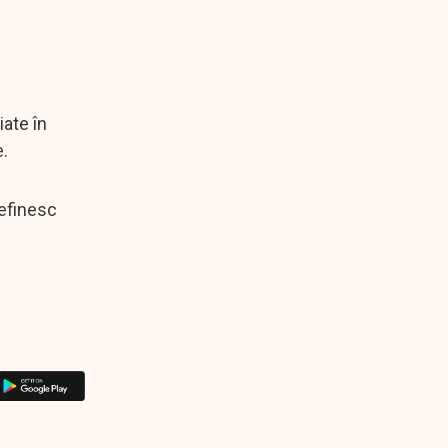
iate în
e.
definesc