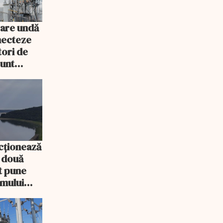
 are undă
necteze
ori de
sunt
cționează
e două
ot pune
emului