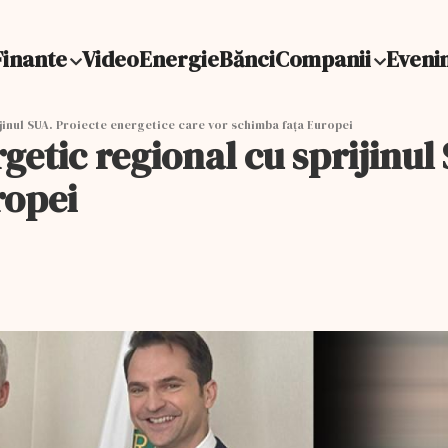
Finante
Video
Energie
Bănci
Companii
Eveni
inul SUA. Proiecte energetice care vor schimba fața Europei
tic regional cu sprijinul 
ropei