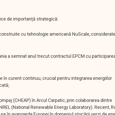
tice de importanță strategică:
construite cu tehnologie americană NuScale, considerate 
mânia a semnat anul trecut contractul EPCM cu participare
 în curent continuu, crucial pentru integrarea energiilor
cată;
ompaj (CHEAP) în Arcul Carpatic, prin colaborarea dintre
n NREL (National Renewable Energy Laboratory). Recent, 
în avangarda Europei în domeniul stocării verzi de ene