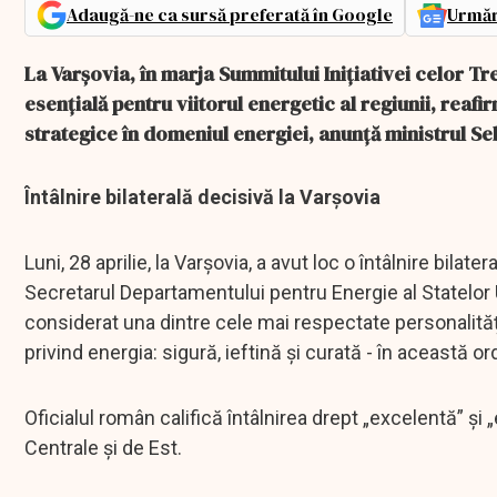
Adaugă-ne ca sursă preferată în Google
Urmăr
La Varșovia, în marja Summitului Inițiativei celor Tre
esențială pentru viitorul energetic al regiunii, re
strategice în domeniul energiei, anunță ministrul Se
Întâlnire bilaterală decisivă la Varșovia
Luni, 28 aprilie, la Varșovia, a avut loc o întâlnire bila
Secretarul Departamentului pentru Energie al Statelor U
considerat una dintre cele mai respectate personalităț
privind energia: sigură, ieftină și curată - în această ord
Oficialul român califică întâlnirea drept „excelentă” și 
Centrale și de Est.