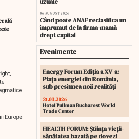
uzuale
06 AUGUST 2026
Când poate ANAF reclasifica un
erală
împrumut de la firma-mamă
ecte
drept capital
Evenimente
Energy Forum Ediția a XV-a:
ight,
Piața energiei din România,
te
sub presiunea noii realități
pragmatice
31.03.2026
Hotel Pullman Bucharest World
Trade Center
nii Europei
HEALTH FORUM: Știința vieții-
sănătatea bazată pe dovezi