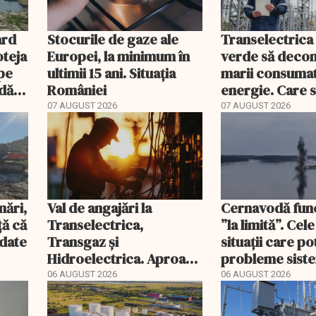
ard
Stocurile de gaze ale
Transelectrica
oteja
Europei, la minimum în
verde să deco
pe
ultimii 15 ani. Situația
marii consumat
ndă
României
energie. Care 
e
condițiile
07 AUGUST 2026
07 AUGUST 2026
nări,
Val de angajări la
Cernavodă fun
ă că
Transelectrica,
”la limită”. Cel
ndate
Transgaz și
situații care p
Hidroelectrica. Aproape
probleme sist
400 de posturi aprobate
energetic
06 AUGUST 2026
06 AUGUST 2026