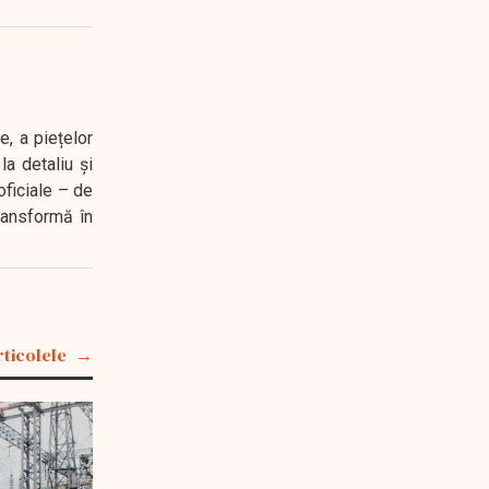
e, a piețelor
a detaliu și
oficiale – de
transformă în
rticolele