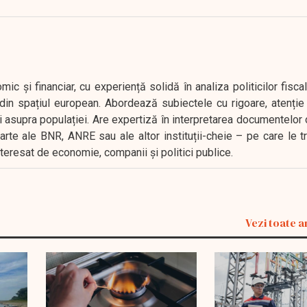
 și financiar, cu experiență solidă în analiza politicilor fiscal
in spațiul european. Abordează subiectele cu rigoare, atenție l
i asupra populației. Are expertiză în interpretarea documentelor 
oarte ale BNR, ANRE sau ale altor instituții-cheie – pe care le 
interesat de economie, companii și politici publice.
Vezi toate a