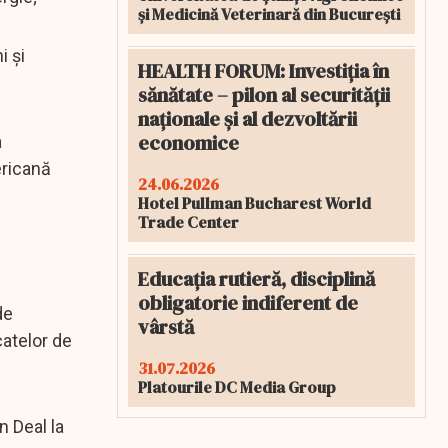
și Medicină Veterinară din București
i și
HEALTH FORUM: Investiția în
sănătate – pilon al securității
naționale și al dezvoltării
economice
a
ericană
24.06.2026
Hotel Pullman Bucharest World
Trade Center
Educația rutieră, disciplină
obligatorie indiferent de
de
vârstă
catelor de
31.07.2026
Platourile DC Media Group
 Deal la