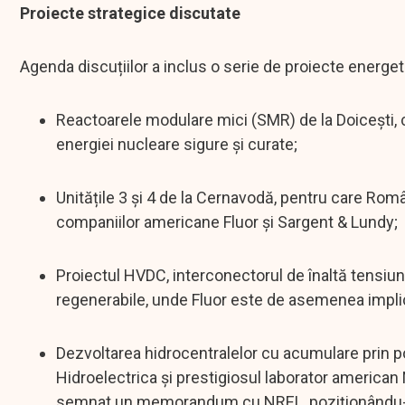
Proiecte strategice discutate
Agenda discuțiilor a inclus o serie de proiecte energe
Reactoarele modulare mici (SMR) de la Doicești, 
energiei nucleare sigure și curate;
Unitățile 3 și 4 de la Cernavodă, pentru care Ro
companiilor americane Fluor și Sargent & Lundy;
Proiectul HVDC, interconectorul de înaltă tensiune
regenerabile, unde Fluor este de asemenea impli
Dezvoltarea hidrocentralelor cu acumulare prin p
Hidroelectrica și prestigiosul laborator america
semnat un memorandum cu NREL, poziționându-se 