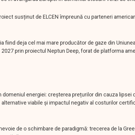
 proiect susținut de ELCEN împreună cu parteneri american
a fiind deja cel mai mare producător de gaze din Uniune
n 2027 prin proiectul Neptun Deep, forat de platforma am
în domeniul energiei: creșterea prețurilor din cauza lipsei 
lternative viabile și impactul negativ al costurilor certifi
nevoie de o schimbare de paradigmă: trecerea de la Green