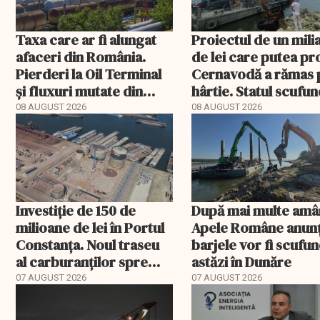
Taxa care ar fi alungat
Proiectul de un mili
afaceri din România.
de lei care putea pr
Pierderi la Oil Terminal
Cernavodă a rămas 
și fluxuri mutate din
hârtie. Statul scufu
Portul Constanța
acum barje în Dunăr
08 AUGUST 2026
08 AUGUST 2026
Investiție de 150 de
După mai multe amâ
milioane de lei în Portul
Apele Române anunț
Constanța. Noul traseu
barjele vor fi scufu
al carburanților spre
astăzi în Dunăre
Europa
07 AUGUST 2026
07 AUGUST 2026