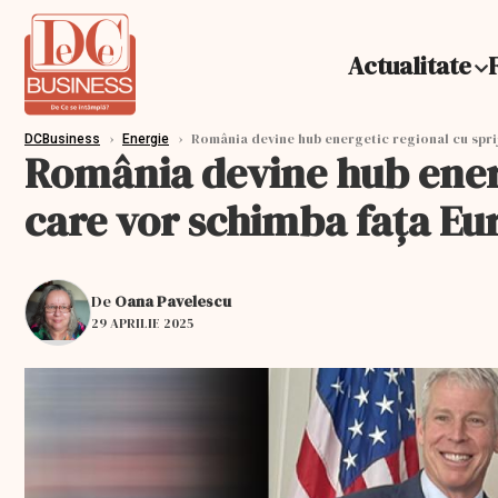
Actualitate
›
›
România devine hub energetic regional cu sprij
DCBusiness
Energie
România devine hub energe
care vor schimba fața Eu
De
Oana Pavelescu
29 APRILIE 2025