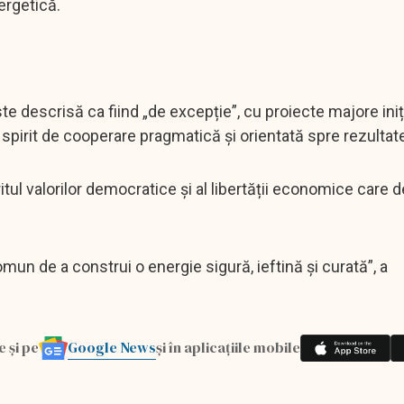
ergetică.
e descrisă ca fiind „de excepție”, cu proiecte majore iniț
 spirit de cooperare pragmatică și orientată spre rezultat
ritul valorilor democratice și al libertății economice care 
mun de a construi o energie sigură, ieftină și curată”, a
Google News
e și pe
și în aplicațiile mobile