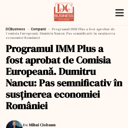
›
›
Programul IMM Plus a fost aprobat de
DCBusiness
Companii
Comisia Europeană. Dumitru Nancu: Pas semnificativ în susținerea
economiei României
Programul IMM Plus a
fost aprobat de Comisia
Europeană. Dumitru
Nancu: Pas semnificativ în
susținerea economiei
României
De
Mihai Ciobanu