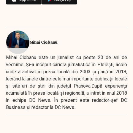
Mihai Ciobanu
Mihai Ciobanu este un jurnalist cu peste 23 de ani de
vechime. Şi-a început cariera jurnalistică în Ploieşti, acolo
unde a activat în presa locală din 2003 şi până în 2018,
lucrând la unele dintre cele mai importante publicaţii locale
şi site-uri de ştiri din judeţul Prahova.După experienţa
acumulată în presa locală şi regională, a intrat în anul 2018
în echipa DC News. În prezent este redactor-şef DC
Business şi redactor la DC News.