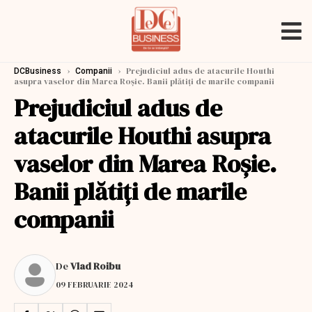
›
›
Prejudiciul adus de atacurile Houthi
DCBusiness
Companii
asupra vaselor din Marea Roșie. Banii plătiți de marile companii
Prejudiciul adus de
atacurile Houthi asupra
vaselor din Marea Roșie.
Banii plătiți de marile
companii
De
Vlad Roibu
09 FEBRUARIE 2024