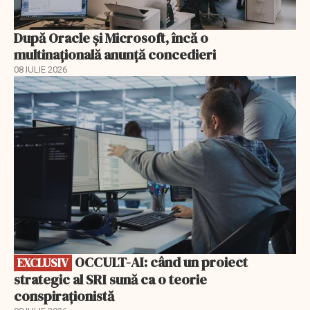
După Oracle şi Microsoft, încă o
multinaţională anunţă concedieri
08 IULIE 2026
EXCLUSIV
OCCULT-AI: când un proiect
EXCLUSIV
strategic al SRI sună ca o teorie
conspiraționistă