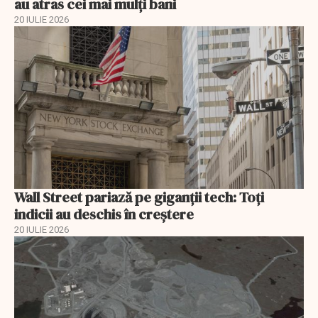
au atras cei mai mulți bani
20 IULIE 2026
Wall Street pariază pe giganții tech: Toți
indicii au deschis în creștere
20 IULIE 2026