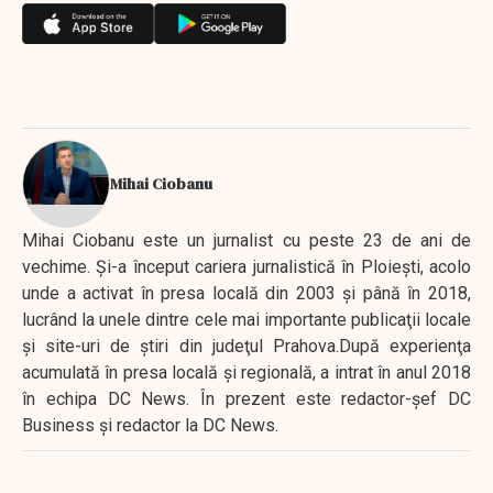
Mihai Ciobanu
Mihai Ciobanu este un jurnalist cu peste 23 de ani de
vechime. Şi-a început cariera jurnalistică în Ploieşti, acolo
unde a activat în presa locală din 2003 şi până în 2018,
lucrând la unele dintre cele mai importante publicaţii locale
şi site-uri de ştiri din judeţul Prahova.După experienţa
acumulată în presa locală şi regională, a intrat în anul 2018
în echipa DC News. În prezent este redactor-şef DC
Business şi redactor la DC News.