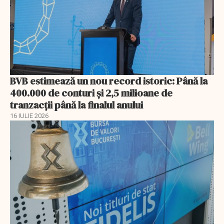
BVB estimează un nou record istoric: Până la
400.000 de conturi și 2,5 milioane de
tranzacții până la finalul anului
16 IULIE 2026