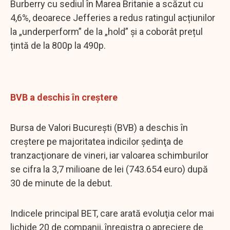
Burberry cu sediul în Marea Britanie a scăzut cu
4,6%, deoarece Jefferies a redus ratingul acțiunilor
la „underperform” de la „hold” și a coborât prețul
țintă de la 800p la 490p.
BVB a deschis în creștere
Bursa de Valori Bucureşti (BVB) a deschis în
creştere pe majoritatea indicilor şedinţa de
tranzacţionare de vineri, iar valoarea schimburilor
se cifra la 3,7 milioane de lei (743.654 euro) după
30 de minute de la debut.
Indicele principal BET, care arată evoluţia celor mai
lichide 20 de companii, înregistra o apreciere de