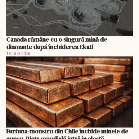
Canada rămâne cu o singură mină de
diamante după închiderea Ekati
18 IULIE 2026
Furtuna-monstru din Chile închide minele de
cupru. Piața mondială intră în alertă