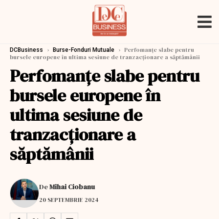
›
›
Perfomanțe slabe pentru
DCBusiness
Burse-Fonduri Mutuale
bursele europene în ultima sesiune de tranzacționare a săptămânii
Perfomanțe slabe pentru
bursele europene în
ultima sesiune de
tranzacționare a
săptămânii
De
Mihai Ciobanu
20 SEPTEMBRIE 2024