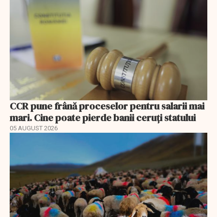
CCR pune frână proceselor pentru salarii mai
mari. Cine poate pierde banii ceruți statului
05 AUGUST 2026
EXCLUSIV