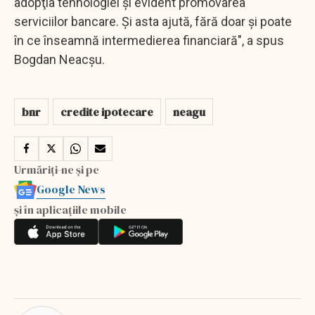
adopţia tehnologiei şi evident promovarea
serviciilor bancare. Şi asta ajută, fără doar şi poate
în ce înseamnă intermedierea financiară", a spus
Bogdan Neacşu.
bnr
credite ipotecare
neagu
Urmăriți-ne și pe
Google News
și în aplicațiile mobile