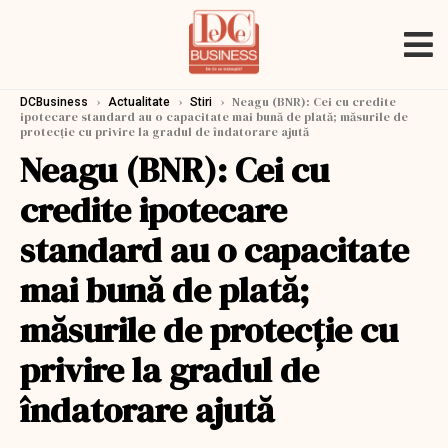
›
›
›
Neagu (BNR): Cei cu credite
DCBusiness
Actualitate
Stiri
ipotecare standard au o capacitate mai bună de plată; măsurile de
protecţie cu privire la gradul de îndatorare ajută
Neagu (BNR): Cei cu
credite ipotecare
standard au o capacitate
mai bună de plată;
măsurile de protecţie cu
privire la gradul de
îndatorare ajută