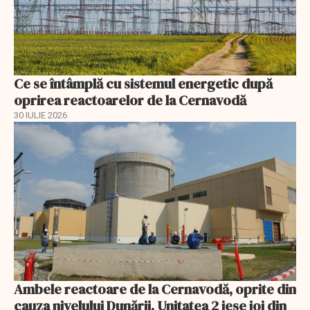
Ce se întâmplă cu sistemul energetic după
oprirea reactoarelor de la Cernavodă
30 IULIE 2026
Ambele reactoare de la Cernavodă, oprite din
cauza nivelului Dunării. Unitatea 2 iese joi din