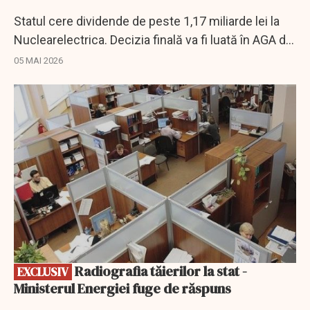
Statul cere dividende de peste 1,17 miliarde lei la
Nuclearelectrica. Decizia finală va fi luată în AGA din
22 mai 2026.
05 MAI 2026
EXCLUSIV
Radiografia tăierilor la stat -
EXCLUSIV
Ministerul Energiei fuge de răspuns