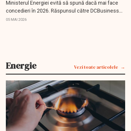
Ministerul Energiei evită să spună dacă mai face
concedieri în 2026. Răspunsul către DCBusiness
se bazează pe măsuri vechi și ocolește întrebările-
05 MAI 2026
cheie.
Energie
Vezi toate articolele