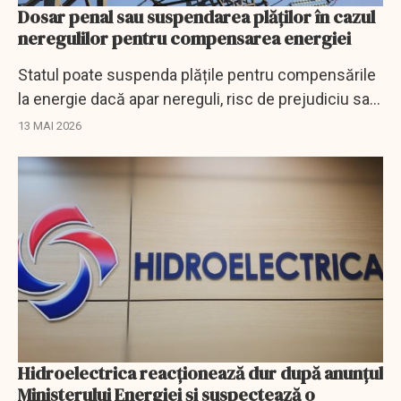
Dosar penal sau suspendarea plăților în cazul
neregulilor pentru compensarea energiei
Statul poate suspenda plățile pentru compensările
la energie dacă apar nereguli, risc de prejudiciu sau
anchete penale.
13 MAI 2026
Hidroelectrica reacționează dur după anunțul
Ministerului Energiei și suspectează o