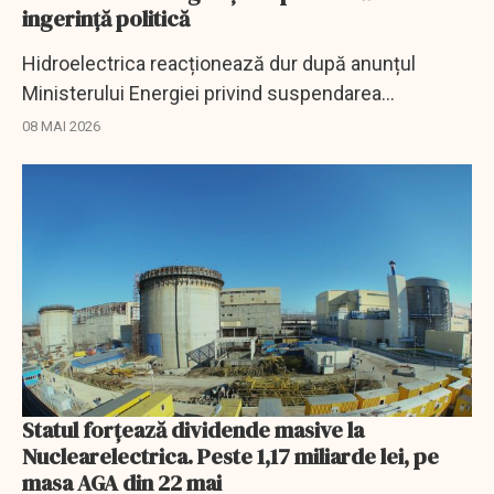
ingerință politică
Hidroelectrica reacționează dur după anunțul
Ministerului Energiei privind suspendarea
președintelui Consiliului de Supraveghere și invocă
08 MAI 2026
posibile probleme de guvernanță corporativă și...
Statul forțează dividende masive la
Nuclearelectrica. Peste 1,17 miliarde lei, pe
masa AGA din 22 mai