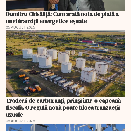
Dumitru Chisăliță: Cum arată nota de plată a
unei tranziții energetice eșuate
06 AUGUST 2026
Traderii de carburanți, prinși într-o capcană
fiscală. O regulă nouă poate bloca tranzacții
uzuale
06 AUGUST 2026