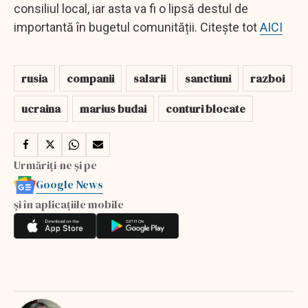
consiliul local, iar asta va fi o lipsă destul de
importantă în bugetul comunității. Citește tot
AICI
rusia
companii
salarii
sanctiuni
razboi
ucraina
marius budai
conturi blocate
Urmăriți-ne și pe
Google News
și în aplicațiile mobile