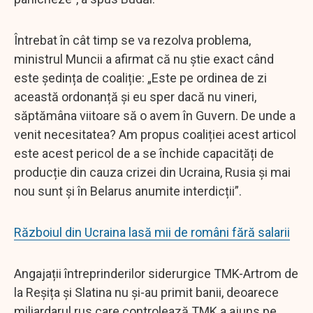
Întrebat în cât timp se va rezolva problema,
ministrul Muncii a afirmat că nu știe exact când
este ședința de coaliție: „Este pe ordinea de zi
această ordonanță și eu sper dacă nu vineri,
săptămâna viitoare să o avem în Guvern. De unde a
venit necesitatea? Am propus coaliției acest articol
este acest pericol de a se închide capacități de
producție din cauza crizei din Ucraina, Rusia și mai
nou sunt și în Belarus anumite interdicții”.
Războiul din Ucraina lasă mii de români fără salarii
Angajații întreprinderilor siderurgice TMK-Artrom de
la Reșița și Slatina nu și-au primit banii, deoarece
miliardarul rus care controlează TMK a ajuns pe