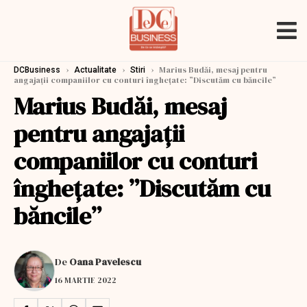
›
›
›
Marius Budăi, mesaj pentru
DCBusiness
Actualitate
Stiri
angajații companiilor cu conturi înghețate: ”Discutăm cu băncile”
Marius Budăi, mesaj
pentru angajații
companiilor cu conturi
înghețate: ”Discutăm cu
băncile”
De
Oana Pavelescu
16 MARTIE 2022