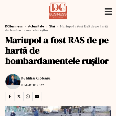
›
›
›
Mariupol a fost RAS de pe hartă
DCBusiness
Actualitate
Stiri
de bombardamentele ruşilor
Mariupol a fost RAS de pe
hartă de
bombardamentele ruşilor
De
Mihai Ciobanu
17 MARTIE 2022