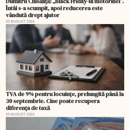
Dumitru Chisăliță: „Black Friday-ul motorinei”.
Întâi s-a scumpit, apoi reducerea este
vândută drept ajutor
05 AUGUST 2026
TVA de 9% pentru locuințe, prelungită până la
30 septembrie. Cine poate recupera
diferența de taxă
05 AUGUST 2026
EXCLUSIV