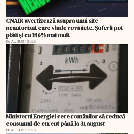
CNAIR avertizează asupra unui site
neautorizat care vinde roviniete. Șoferii pot
plăti și cu 186% mai mult
06 AUGUST 2026
Ministerul Energiei cere românilor să reducă
consumul de curent până la 31 august
06 AUGUST 2026