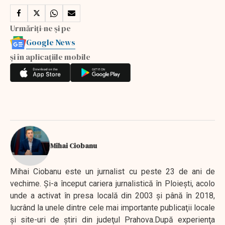
Urmăriți-ne și pe
Google News
și în aplicațiile mobile
Mihai Ciobanu
Mihai Ciobanu este un jurnalist cu peste 23 de ani de
vechime. Şi-a început cariera jurnalistică în Ploieşti, acolo
unde a activat în presa locală din 2003 şi până în 2018,
lucrând la unele dintre cele mai importante publicaţii locale
şi site-uri de ştiri din judeţul Prahova.După experienţa