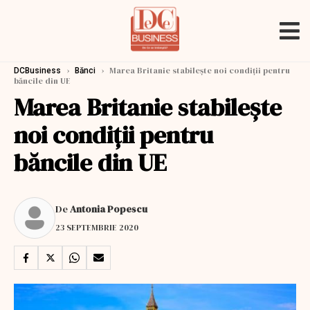
›
›
Marea Britanie stabilește noi condiții pentru
DCBusiness
Bănci
băncile din UE
Marea Britanie stabilește
noi condiții pentru
băncile din UE
De
Antonia Popescu
23 SEPTEMBRIE 2020