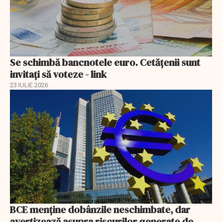
Se schimbă bancnotele euro. Cetățenii sunt
invitați să voteze - link
23 IULIE 2026
BCE menține dobânzile neschimbate, dar
avertizează asupra riscurilor generate de