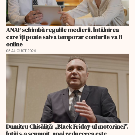
ANAF schimbă regulile medierii. Întâlnirea
care îți poate salva temporar conturile va fi
online
05 AUGUST 2026
Dumitru Chisăliță: „Black Friday-ul motorinei”.
Întâi s-a scumpit, apoi reducerea este