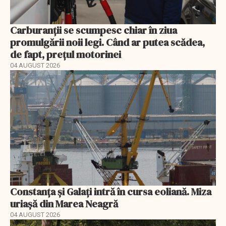
Carburanții se scumpesc chiar în ziua
promulgării noii legi. Când ar putea scădea,
de fapt, prețul motorinei
04 AUGUST 2026
Constanța și Galați intră în cursa eoliană. Miza
uriașă din Marea Neagră
04 AUGUST 2026