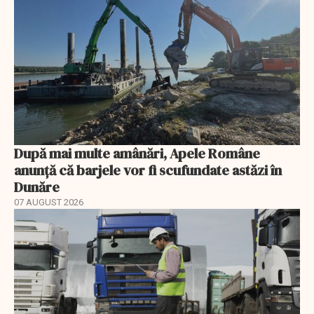
După mai multe amânări, Apele Române
anunță că barjele vor fi scufundate astăzi în
Dunăre
07 AUGUST 2026