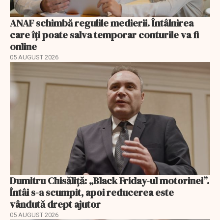
ANAF schimbă regulile medierii. Întâlnirea
care îți poate salva temporar conturile va fi
online
05 AUGUST 2026
Dumitru Chisăliță: „Black Friday-ul motorinei”.
Întâi s-a scumpit, apoi reducerea este
vândută drept ajutor
05 AUGUST 2026