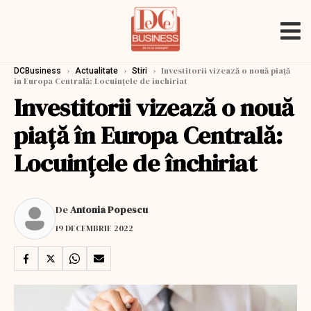
›
›
›
Investitorii vizează o nouă piaţă
DCBusiness
Actualitate
Stiri
în Europa Centrală: Locuinţele de închiriat
Investitorii vizează o nouă
piaţă în Europa Centrală:
Locuinţele de închiriat
De
Antonia Popescu
19 DECEMBRIE 2022