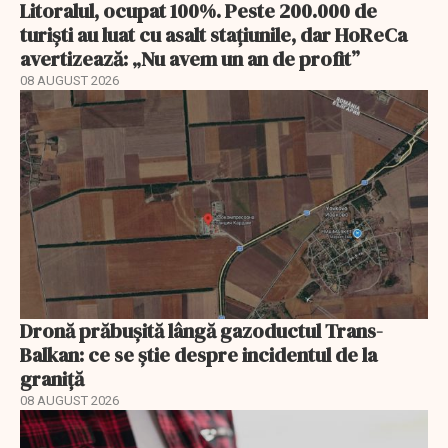
Litoralul, ocupat 100%. Peste 200.000 de
turiști au luat cu asalt stațiunile, dar HoReCa
avertizează: „Nu avem un an de profit”
08 AUGUST 2026
Dronă prăbușită lângă gazoductul Trans-
Balkan: ce se știe despre incidentul de la
graniță
08 AUGUST 2026