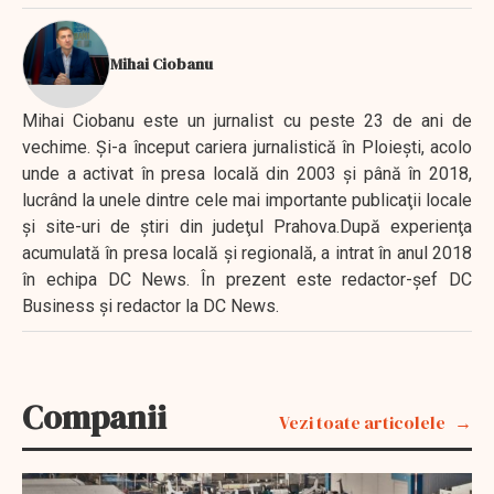
Mihai Ciobanu
Mihai Ciobanu este un jurnalist cu peste 23 de ani de
vechime. Şi-a început cariera jurnalistică în Ploieşti, acolo
unde a activat în presa locală din 2003 şi până în 2018,
lucrând la unele dintre cele mai importante publicaţii locale
şi site-uri de ştiri din judeţul Prahova.După experienţa
acumulată în presa locală şi regională, a intrat în anul 2018
în echipa DC News. În prezent este redactor-şef DC
Business şi redactor la DC News.
Companii
Vezi toate articolele