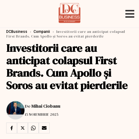
›
›
Investitorii care au anticipat colapsul
DCBusiness
Companii
First Brands. Cum Apollo și Soros au evitat pierderile
Investitorii care au
anticipat colapsul First
Brands. Cum Apollo și
Soros au evitat pierderile
De
Mihai Ciobanu
15 NOIEMBRIE 2025