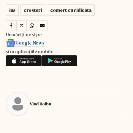
ins
cresteri
comert cu ridicata
Urmăriți-ne și pe
Google News
și în aplicațiile mobile
Vlad Roibu