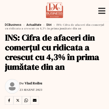
›
›
›
INS: Cifra de afaceri din comerțul
DCBusiness
Actualitate
Stiri
cu ridicata a crescut cu 4,3% în prima jumătate din an
INS: Cifra de afaceri din
comerțul cu ridicata a
crescut cu 4,3% în prima
jumătate din an
De
Vlad Roibu
23 AUGUST 2023