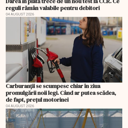
Darea în plată trece de un nou test la CCR. Ce
reguli rămân valabile pentru debitori
04 AUGUST 2026
Carburanții se scumpesc chiar în ziua
promulgării noii legi. Când ar putea scădea,
de fapt, prețul motorinei
04 AUGUST 2026