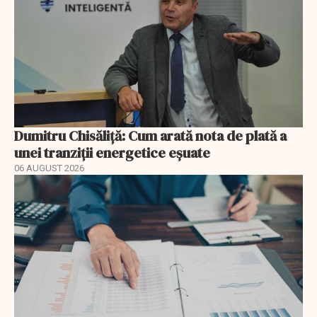
Dumitru Chisăliță: Cum arată nota de plată a
unei tranziții energetice eșuate
06 AUGUST 2026