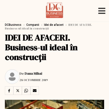
›
›
›
IDEI DE AFACERI.
DCBusiness
Companii
Idei de afaceri
Business-ul ideal în construcții
IDEI DE AFACERI.
Business-ul ideal în
construcții
De
Dana Mihai
28 OCTOMBRIE 2019