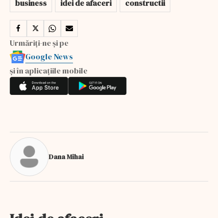
business
idei de afaceri
constructii
Urmăriți-ne și pe
Google News
și în aplicațiile mobile
Dana Mihai