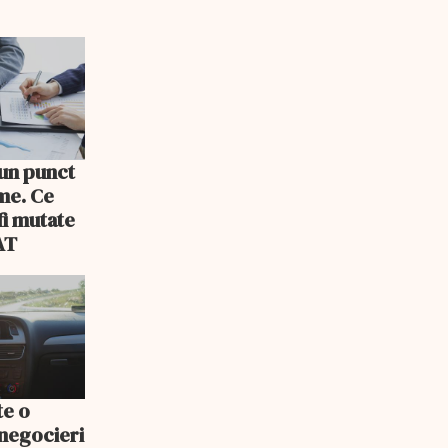
 un punct
rme. Ce
fi mutate
AT
te o
 negocieri