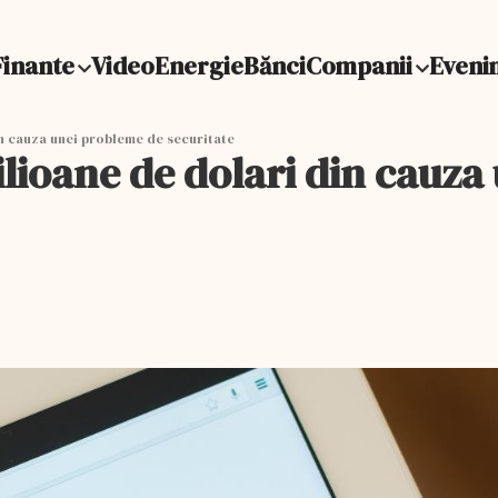
Finante
Video
Energie
Bănci
Companii
Eveni
in cauza unei probleme de securitate
ilioane de dolari din cauz