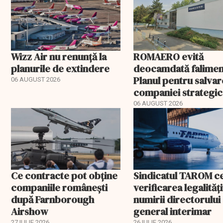
Wizz Air nu renunță la
ROMAERO evită
planurile de extindere
deocamdată falimen
Planul pentru salva
06 AUGUST 2026
companiei strategic
fost confirmat
06 AUGUST 2026
Ce contracte pot obține
Sindicatul TAROM c
companiile românești
verificarea legalități
după Farnborough
numirii directorului
Airshow
general interimar
27 IULIE 2026
26 IULIE 2026