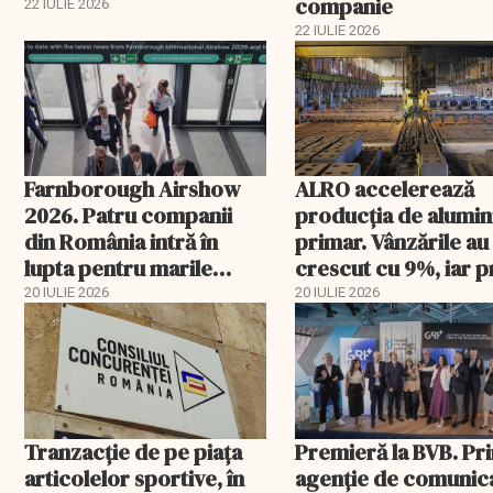
companie
22 IULIE 2026
22 IULIE 2026
Farnborough Airshow
ALRO accelerează
2026. Patru companii
producția de alumin
din România intră în
primar. Vânzările au
lupta pentru marile
crescut cu 9%, iar p
contracte din aviație și
metalului a urcat cu
20 IULIE 2026
20 IULIE 2026
apărare
peste 43%
Tranzacție de pe piața
Premieră la BVB. Pr
articolelor sportive, în
agenție de comunic