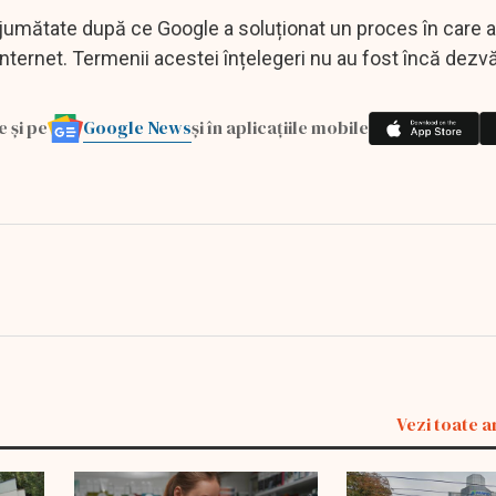
i jumătate după ce Google a soluționat un proces în care a
 internet. Termenii acestei înțelegeri nu au fost încă dezvăl
Google News
e și pe
și în aplicațiile mobile
Vezi toate a