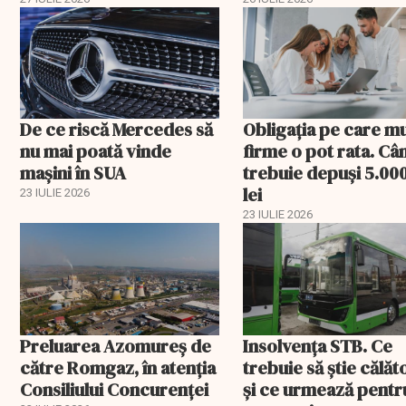
De ce riscă Mercedes să
Obligația pe care m
nu mai poată vinde
firme o pot rata. Câ
mașini în SUA
trebuie depuși 5.00
lei
23 IULIE 2026
23 IULIE 2026
Preluarea Azomureş de
Insolvenţa STB. Ce
către Romgaz, în atenţia
trebuie să ştie călăto
Consiliului Concurenţei
şi ce urmează pentr