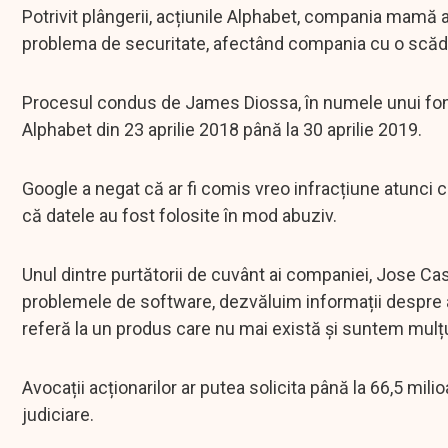
Potrivit plângerii, acțiunile Alphabet, compania mamă a
problema de securitate, afectând compania cu o scăder
Procesul condus de James Diossa, în numele unui fond 
Alphabet din 23 aprilie 2018 până la 30 aprilie 2019.
Google a negat că ar fi comis vreo infracțiune atunci c
că datele au fost folosite în mod abuziv.
Unul dintre purtătorii de cuvânt ai companiei, Jose Ca
problemele de software, dezvăluim informații despre
referă la un produs care nu mai există și suntem mulțu
Avocații acționarilor ar putea solicita până la 66,5 mil
judiciare.