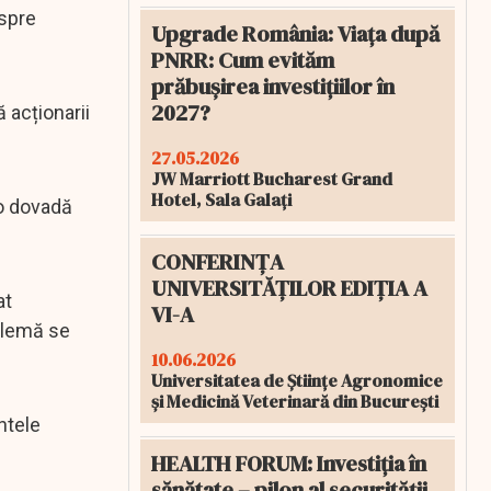
espre
Upgrade România: Viața după
PNRR: Cum evităm
prăbușirea investițiilor în
2027?
 acționarii
27.05.2026
JW Marriott Bucharest Grand
Hotel, Sala Galați
io dovadă
CONFERINȚA
UNIVERSITĂȚILOR EDIȚIA A
at
VI-A
blemă se
10.06.2026
Universitatea de Științe Agronomice
și Medicină Veterinară din București
ntele
HEALTH FORUM: Investiția în
sănătate – pilon al securității