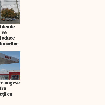
vidende
e ce
i aduce
ționarilor
prelungesc
tru
ții cu