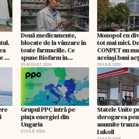
Două medicamente,
Monopol cu di
tul.
blocate de la vânzare în
tot mai mici. D
rea
toate farmaciile. Ce
CONPET nu ma
e a
spune Biofarm în
aceiași bani ac
documentul trimis BVB
05 AUGUST 2026
28 IULIE 2026
ere
Grupul PPC intră pe
Statele Unite 
i
piața energiei din
derogarea pen
Ungaria
anumite tranzac
Lukoil
25 IULIE 2026
24 IULIE 2026