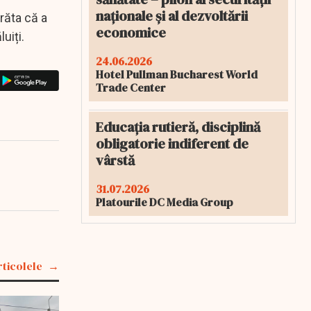
naționale și al dezvoltării
răta că a
economice
uiți.
24.06.2026
Hotel Pullman Bucharest World
Trade Center
Educația rutieră, disciplină
obligatorie indiferent de
vârstă
31.07.2026
Platourile DC Media Group
rticolele