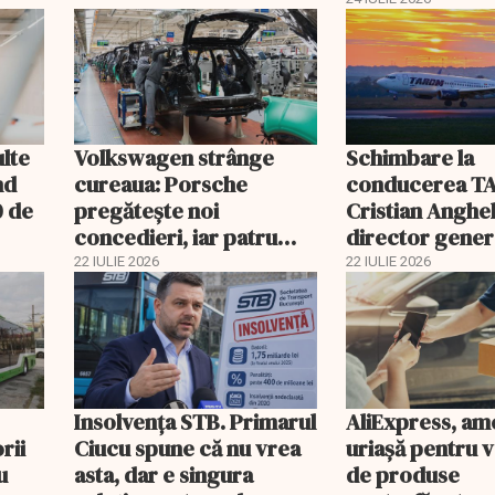
ulte
Volkswagen strânge
Schimbare la
nd
cureaua: Porsche
conducerea T
0 de
pregătește noi
Cristian Anghel
concedieri, iar patru
director gener
fabrici din Germania
interimar. Bog
22 IULIE 2026
22 IULIE 2026
riscă închiderea
Costaș, revoca
Insolvenţa STB. Primarul
AliExpress, a
rii
Ciucu spune că nu vrea
uriaşă pentru 
u
asta, dar e singura
de produse