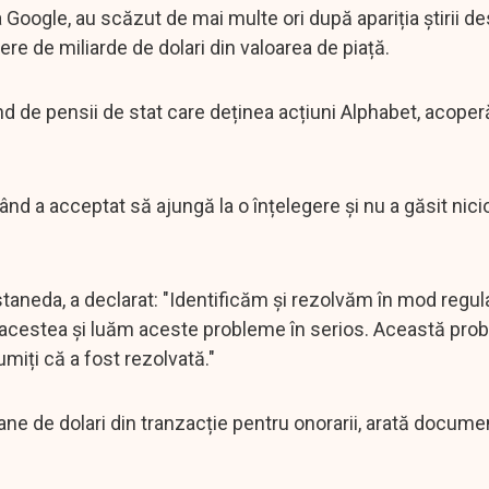
 Google, au scăzut de mai multe ori după apariția știrii d
e de miliarde de dolari din valoarea de piață.
de pensii de stat care deținea acțiuni Alphabet, acoperă
ând a acceptat să ajungă la o înțelegere și nu a găsit nic
staneda, a declarat: "Identificăm și rezolvăm în mod regul
 acestea și luăm aceste probleme în serios. Această pro
miți că a fost rezolvată."
ioane de dolari din tranzacție pentru onorarii, arată docume