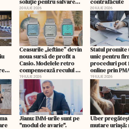
soluţie pentru salvarea
contrafăcute
companiei
20 IULIE 2026
20 IULIE 2026
Ceasurile „ieftine” devin
Statul promite
iu
noua sursă de profit a
unic pentru fi
Casio. Modelele retro
proceduri pot 
rețul
compensează reculul G-
online prin PM
Shock din China
19 IULIE 2026
19 IULIE 2026
ima
Jianu: IMM-urile sunt pe
Uber pregăteș
are
"modul de avarie".
mutare uriașă: