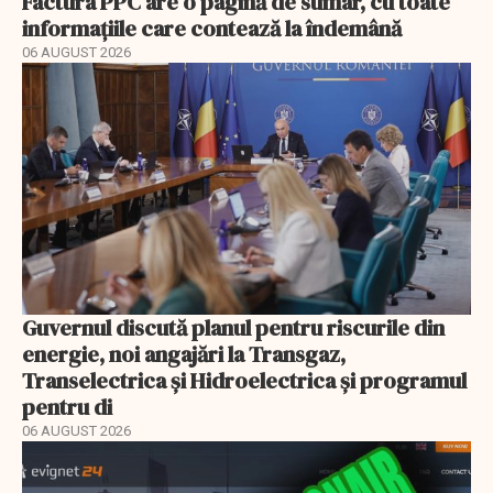
Factura PPC are o pagină de sumar, cu toate
informațiile care contează la îndemână
06 AUGUST 2026
Guvernul discută planul pentru riscurile din
energie, noi angajări la Transgaz,
Transelectrica și Hidroelectrica și programul
pentru di
06 AUGUST 2026