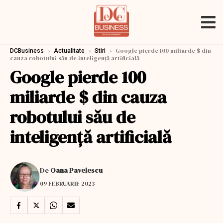
›
›
›
Google pierde 100 miliarde $ din
DCBusiness
Actualitate
Stiri
cauza robotului său de inteligență artificială
Google pierde 100
miliarde $ din cauza
robotului său de
inteligență artificială
De
Oana Pavelescu
09 FEBRUARIE 2023