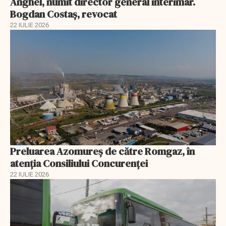
Anghel, numit director general interimar.
Bogdan Costaș, revocat
22 IULIE 2026
Preluarea Azomureş de către Romgaz, în
atenţia Consiliului Concurenţei
22 IULIE 2026