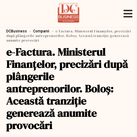
›
›
e-Factura. Ministerul Finanțelor, precizări
DCBusiness
Companii
după plângerile antreprenorilor. Boloş: Această tranziție generează
anumite provocări
e-Factura. Ministerul
Finanțelor, precizări după
plângerile
antreprenorilor. Boloş:
Această tranziție
generează anumite
provocări