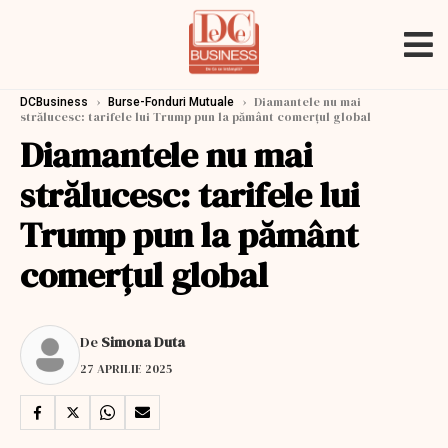
›
›
Diamantele nu mai
DCBusiness
Burse-Fonduri Mutuale
strălucesc: tarifele lui Trump pun la pământ comerțul global
Diamantele nu mai
strălucesc: tarifele lui
Trump pun la pământ
comerțul global
De
Simona Duta
27 APRILIE 2025