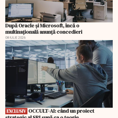
După Oracle şi Microsoft, încă o
multinaţională anunţă concedieri
08 IULIE 2026
EXCLUSIV
OCCULT-AI: când un proiect
EXCLUSIV
strategic al SRI sună ca o teorie