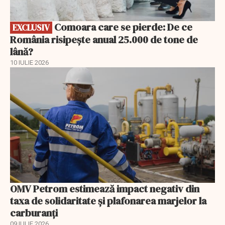
Comoara care se pierde: De ce
EXCLUSIV
România risipește anual 25.000 de tone de
lână?
10 IULIE 2026
OMV Petrom estimează impact negativ din
taxa de solidaritate și plafonarea marjelor la
carburanți
09 IULIE 2026