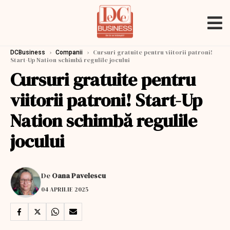
›
›
Cursuri gratuite pentru viitorii patroni!
DCBusiness
Companii
Start-Up Nation schimbă regulile jocului
Cursuri gratuite pentru
viitorii patroni! Start-Up
Nation schimbă regulile
jocului
De
Oana Pavelescu
04 APRILIE 2025