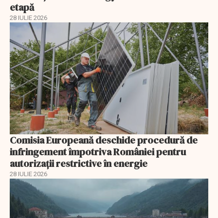
etapă
28 IULIE 2026
Comisia Europeană deschide procedură de
infringement împotriva României pentru
autorizații restrictive în energie
28 IULIE 2026
EXCLUSIV