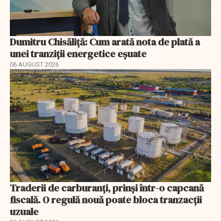
Dumitru Chisăliță: Cum arată nota de plată a
unei tranziții energetice eșuate
06 AUGUST 2026
Traderii de carburanți, prinși într-o capcană
fiscală. O regulă nouă poate bloca tranzacții
uzuale