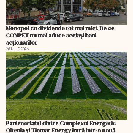
Monopol cu dividende tot mai mici. De ce
CONPET nu mai aduce aceiași bani
acționarilor
28 IULIE 2026
Parteneriatul dintre Complexul Energetic
Oltenia și Tinmar Energy intră într-o nouă