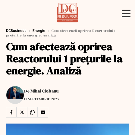
›
›
Cum afectează oprirea Reactorului 1
DCBusiness
Energie
prețurile la energie. Analiză
Cum afectează oprirea
Reactorului 1 prețurile la
energie. Analiză
De
Mihai Ciobanu
13 SEPTEMBRIE 2025