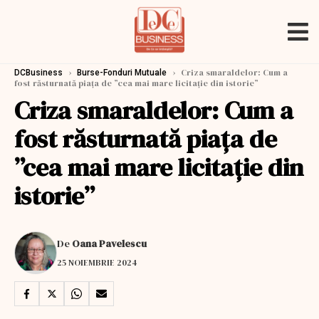
›
›
Criza smaraldelor: Cum a
DCBusiness
Burse-Fonduri Mutuale
fost răsturnată piața de ”cea mai mare licitație din istorie”
Criza smaraldelor: Cum a
fost răsturnată piața de
”cea mai mare licitație din
istorie”
De
Oana Pavelescu
25 NOIEMBRIE 2024