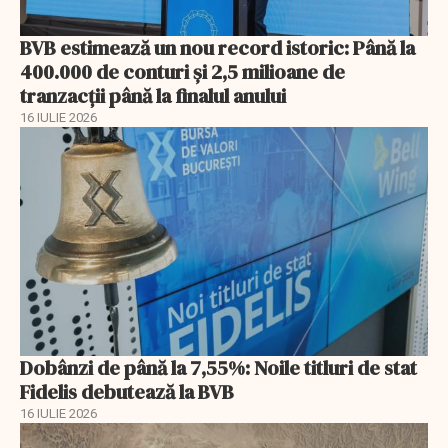
BVB estimează un nou record istoric: Până la
400.000 de conturi și 2,5 milioane de
tranzacții până la finalul anului
16 IULIE 2026
Dobânzi de până la 7,55%: Noile titluri de stat
Fidelis debutează la BVB
16 IULIE 2026