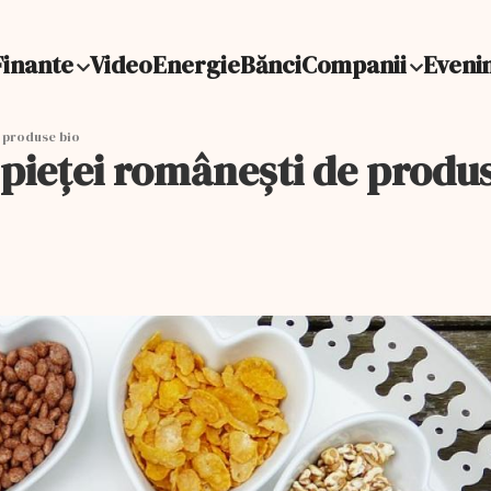
Finante
Video
Energie
Bănci
Companii
Eveni
 produse bio
 pieței românești de produ