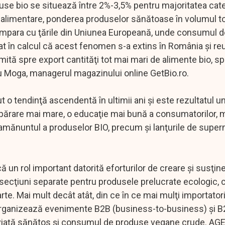
duse bio se situează între 2%-3,5% pentru majoritatea cate
ealimentare, ponderea produselor sănătoase în volumul to
mpara cu ţările din Uniunea Europeană, unde consumul 
uat în calcul că acest fenomen s-a extins în România şi r
imită spre export cantităţi tot mai mari de alimente bio, sp
giu Moga, managerul magazinului online GetBio.ro.
 tendinţă ascendentă în ultimii ani şi este rezultatul u
mpărare mai mare, o educaţie mai bună a consumatorilor, 
amănuntul a produselor BIO, precum şi lanţurile de super
că un rol important datorită eforturilor de creare şi susţin
at secţiuni separate pentru produsele prelucrate ecologic, 
e. Mai mult decât atât, din ce în ce mai mulţi importatori
e organizează evenimente B2B (business-to-business) şi 
 viaţă sănătos şi consumul de produse vegane crude. A