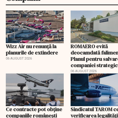
Wizz Air nu renunță la
ROMAERO evită
planurile de extindere
deocamdată falimen
Planul pentru salva
06 AUGUST 2026
companiei strategic
fost confirmat
06 AUGUST 2026
Ce contracte pot obține
Sindicatul TAROM c
companiile românești
verificarea legalități