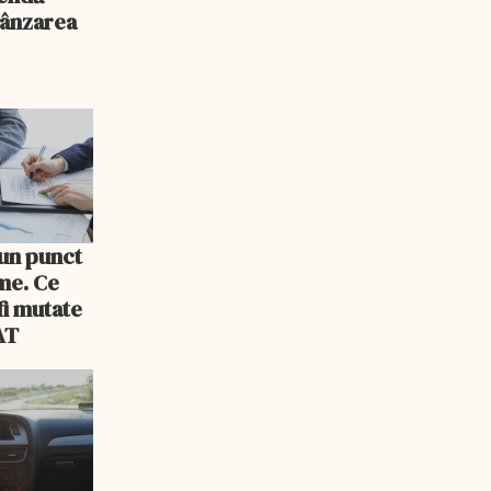
vânzarea
 un punct
rme. Ce
fi mutate
AT