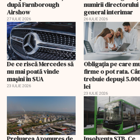
după Farnborough
numirii directorului
Airshow
general interimar
27 IULIE 2026
26 IULIE 2026
De ce riscă Mercedes să
Obligația pe care m
nu mai poată vinde
firme o pot rata. Câ
mașini în SUA
trebuie depuși 5.00
lei
23 IULIE 2026
23 IULIE 2026
Preluarea Azomureş de
Insolvenţa STB. Ce