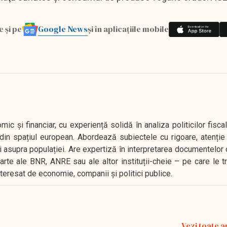
Google News
e și pe
și în aplicațiile mobile
 și financiar, cu experiență solidă în analiza politicilor fiscal
in spațiul european. Abordează subiectele cu rigoare, atenție l
i asupra populației. Are expertiză în interpretarea documentelor 
oarte ale BNR, ANRE sau ale altor instituții-cheie – pe care le 
interesat de economie, companii și politici publice.
Vezi toate a