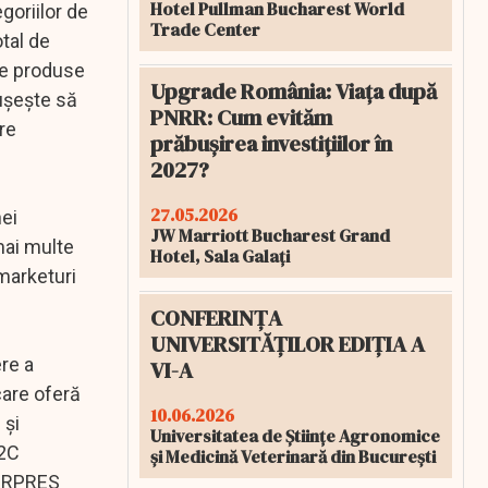
Hotel Pullman Bucharest World
goriilor de
Trade Center
tal de
de produse
Upgrade România: Viața după
euşeşte să
PNRR: Cum evităm
re
prăbușirea investițiilor în
2027?
27.05.2026
nei
JW Marriott Bucharest Grand
mai multe
Hotel, Sala Galați
marketuri
CONFERINȚA
UNIVERSITĂȚILOR EDIȚIA A
ere a
VI-A
care oferă
10.06.2026
 şi
Universitatea de Științe Agronomice
B2C
și Medicină Veterinară din București
GERPRES