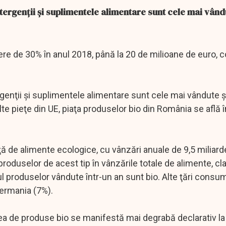
ergenţii şi suplimentele alimentare sunt cele mai vându
ere de 30% în anul 2018, până la 20 de milioane de euro,
genţii şi suplimentele alimentare sunt cele mai vândute şi
te pieţe din UE, piaţa produselor bio din România se află î
 de alimente ecologice, cu vânzări anuale de 9,5 miliard
produselor de acest tip în vânzările totale de alimente, c
l produselor vândute într-un an sunt bio. Alte ţări consu
Germania (7%).
rea de produse bio se manifestă mai degrabă declarativ la 