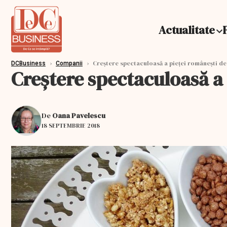
Actualitate
›
›
Creștere spectaculoasă a pieței românești de
DCBusiness
Companii
Creștere spectaculoasă a
De
Oana Pavelescu
18 SEPTEMBRIE 2018