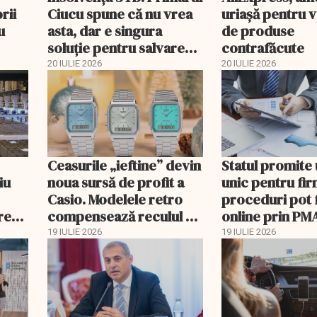
rii
Ciucu spune că nu vrea
uriaşă pentru 
u
asta, dar e singura
de produse
soluţie pentru salvarea
contrafăcute
companiei
20 IULIE 2026
20 IULIE 2026
Ceasurile „ieftine” devin
Statul promite
iu
noua sursă de profit a
unic pentru fi
Casio. Modelele retro
proceduri pot 
rețul
compensează reculul G-
online prin PM
Shock din China
19 IULIE 2026
19 IULIE 2026