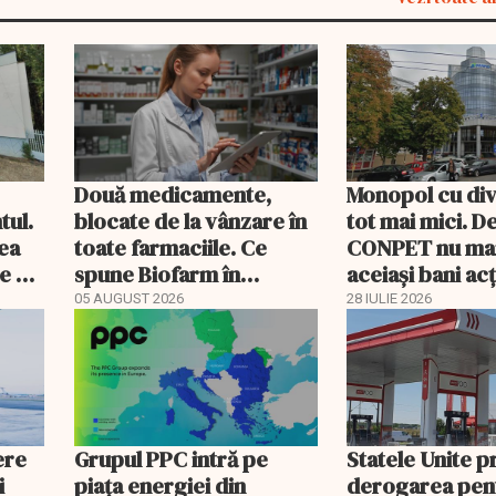
Două medicamente,
Monopol cu di
tul.
blocate de la vânzare în
tot mai mici. D
rea
toate farmaciile. Ce
CONPET nu ma
e a
spune Biofarm în
aceiași bani ac
documentul trimis BVB
05 AUGUST 2026
28 IULIE 2026
ere
Grupul PPC intră pe
Statele Unite 
i
piața energiei din
derogarea pen