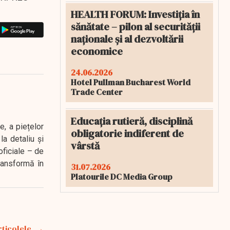
HEALTH FORUM: Investiția în
sănătate – pilon al securității
naționale și al dezvoltării
economice
24.06.2026
Hotel Pullman Bucharest World
Trade Center
Educația rutieră, disciplină
e, a piețelor
obligatorie indiferent de
a detaliu și
vârstă
oficiale – de
transformă în
31.07.2026
Platourile DC Media Group
rticolele