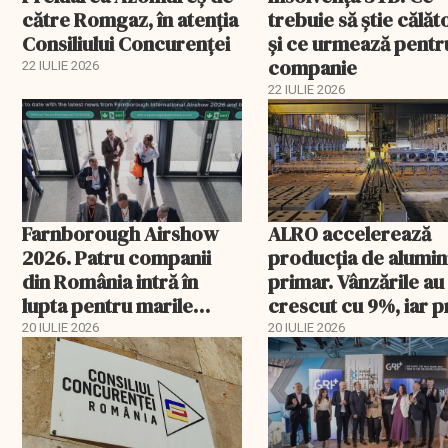
către Romgaz, în atenţia
trebuie să ştie călăto
Consiliului Concurenţei
şi ce urmează pentr
companie
22 IULIE 2026
22 IULIE 2026
Farnborough Airshow
ALRO accelerează
2026. Patru companii
producția de alumin
din România intră în
primar. Vânzările au
lupta pentru marile
crescut cu 9%, iar p
contracte din aviație și
metalului a urcat cu
20 IULIE 2026
20 IULIE 2026
apărare
peste 43%