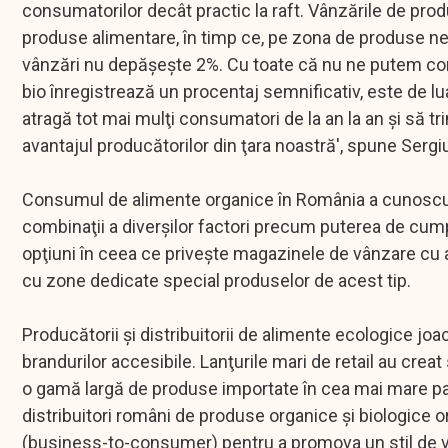
consumatorilor decât practic la raft. Vânzările de pro
produse alimentare, în timp ce, pe zona de produse n
vânzări nu depăşeşte 2%. Cu toate că nu ne putem co
bio înregistrează un procentaj semnificativ, este de l
atragă tot mai mulţi consumatori de la an la an şi să tr
avantajul producătorilor din ţara noastră', spune Ser
Consumul de alimente organice în România a cunoscut o
combinaţii a diverşilor factori precum puterea de cu
opţiuni în ceea ce priveşte magazinele de vânzare cu 
cu zone dedicate special produselor de acest tip.
Producătorii şi distribuitorii de alimente ecologice joa
brandurilor accesibile. Lanţurile mari de retail au cre
o gamă largă de produse importate în cea mai mare part
distribuitori români de produse organice şi biologic
(business-to-consumer) pentru a promova un stil de