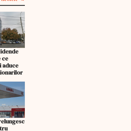
vidende
e ce
i aduce
ționarilor
prelungesc
tru