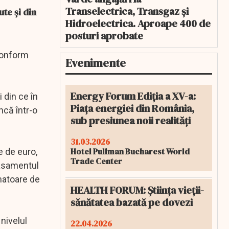
Transelectrica, Transgaz și
te şi din
Hidroelectrica. Aproape 400 de
posturi aprobate
 conform
Evenimente
Energy Forum Ediția a XV-a:
 din ce în
Piața energiei din România,
ncă într-o
sub presiunea noii realități
31.03.2026
Hotel Pullman Bucharest World
e de euro,
Trade Center
lasamentul
matoare de
HEALTH FORUM: Știința vieții-
sănătatea bazată pe dovezi
nivelul
22.04.2026