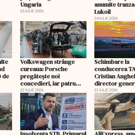
Ungaria
anumite tranzac
Lukoil
25 IULIE 2026
24 IULIE 2026
ulte
Volkswagen strânge
Schimbare la
nd
cureaua: Porsche
conducerea T
0 de
pregătește noi
Cristian Anghel
concedieri, iar patru
director gener
fabrici din Germania
interimar. Bog
22 IULIE 2026
22 IULIE 2026
riscă închiderea
Costaș, revoca
Insolvenţa STB. Primarul
AliExpress, a