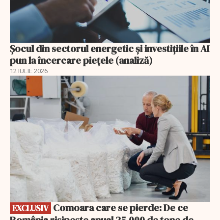
Șocul din sectorul energetic și investițiile în AI
pun la încercare piețele (analiză)
12 IULIE 2026
EXCLUSIV
Comoara care se pierde: De ce
EXCLUSIV