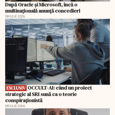
După Oracle şi Microsoft, încă o
multinaţională anunţă concedieri
08 IULIE 2026
EXCLUSIV
OCCULT-AI: când un proiect
EXCLUSIV
strategic al SRI sună ca o teorie
conspiraționistă
08 IULIE 2026