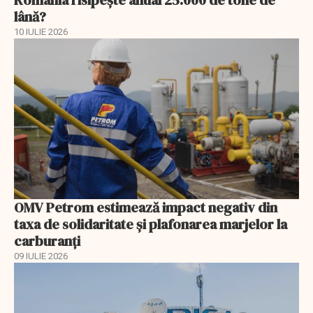
România risipește anual 25.000 de tone de
lână?
10 IULIE 2026
OMV Petrom estimează impact negativ din
taxa de solidaritate și plafonarea marjelor la
carburanți
09 IULIE 2026