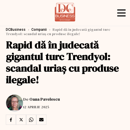
›
›
Rapid dă în judecată gigantul turc
DCBusiness
Companii
Trendyol: scandal uriaș cu produse ilegale!
Rapid dă în judecată
gigantul turc Trendyol:
scandal uriaș cu produse
ilegale!
De
Oana Pavelescu
12 APRILIE 2025