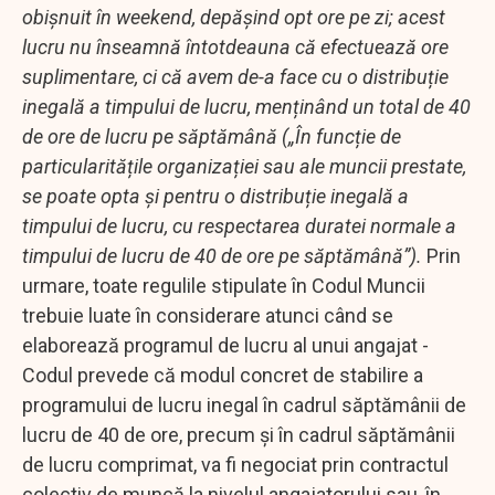
obișnuit în weekend, depășind opt ore pe zi; acest
lucru nu înseamnă întotdeauna că efectuează ore
suplimentare, ci că avem de-a face cu o distribuție
inegală a timpului de lucru, menținând un total de 40
de ore de lucru pe săptămână („În funcție de
particularitățile organizației sau ale muncii prestate,
se poate opta și pentru o distribuție inegală a
timpului de lucru, cu respectarea duratei normale a
timpului de lucru de 40 de ore pe săptămână”).
Prin
urmare, toate regulile stipulate în Codul Muncii
trebuie luate în considerare atunci când se
elaborează programul de lucru al unui angajat -
Codul prevede că modul concret de stabilire a
programului de lucru inegal în cadrul săptămânii de
lucru de 40 de ore, precum și în cadrul săptămânii
de lucru comprimat, va fi negociat prin contractul
colectiv de muncă la nivelul angajatorului sau, în