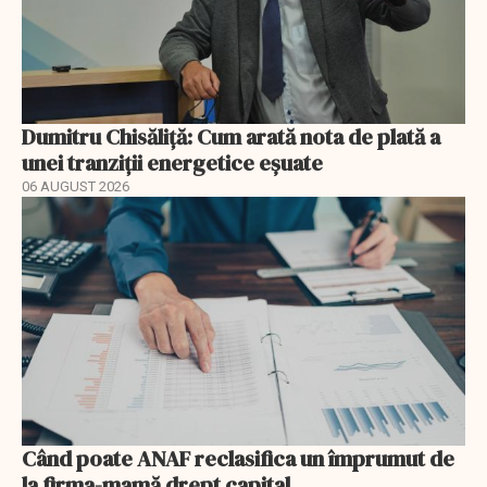
Dumitru Chisăliță: Cum arată nota de plată a
unei tranziții energetice eșuate
06 AUGUST 2026
Când poate ANAF reclasifica un împrumut de
la firma-mamă drept capital