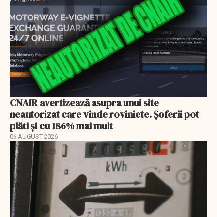
CNAIR avertizează asupra unui site
neautorizat care vinde roviniete. Șoferii pot
plăti și cu 186% mai mult
06 AUGUST 2026