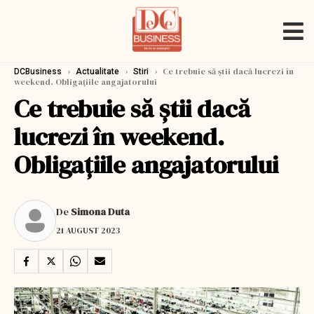
›
›
›
Ce trebuie să știi dacă lucrezi în
DCBusiness
Actualitate
Stiri
weekend. Obligațiile angajatorului
Ce trebuie să știi dacă
lucrezi în weekend.
Obligațiile angajatorului
De
Simona Duta
21 AUGUST 2023