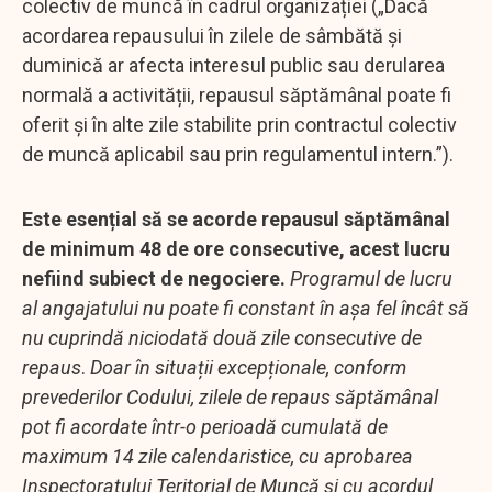
colectiv de muncă în cadrul organizației („Dacă
acordarea repausului în zilele de sâmbătă și
duminică ar afecta interesul public sau derularea
normală a activității, repausul săptămânal poate fi
oferit și în alte zile stabilite prin contractul colectiv
de muncă aplicabil sau prin regulamentul intern.”).
Este esențial să se acorde repausul săptămânal
de minimum 48 de ore consecutive, acest lucru
nefiind subiect de negociere.
Programul de lucru
al angajatului nu poate fi constant în așa fel încât să
nu cuprindă niciodată două zile consecutive de
repaus
.
Doar în situații excepționale, conform
prevederilor Codului, zilele de repaus săptămânal
pot fi acordate într-o perioadă cumulată de
maximum 14 zile calendaristice, cu aprobarea
Inspectoratului Teritorial de Muncă și cu acordul