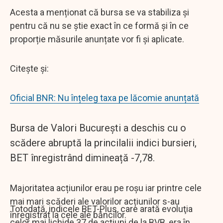
Acesta a menționat că bursa se va stabiliza și
pentru că nu se știe exact în ce formă și în ce
proporție măsurile anunțate vor fi și aplicate.
Citește și:
Oficial BNR: Nu înțeleg taxa pe lăcomie anunțată
Bursa de Valori București a deschis cu o
scădere abruptă la princilalii indici bursieri,
BET înregistrând dimineață -7,78.
Majoritatea acțiunilor erau pe roșu iar printre cele
mai mari scăderi ale valorilor acțiunilor s-au
Totodată, indicele BET-Plus, care arată evoluţia
înregistrat la cele ale băncilor.
celor mai lichide 37 de acţiuni de la BVB, era în