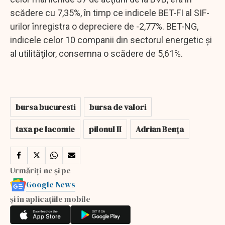
scădere cu 7,35%, în timp ce indicele BET-FI al SIF-
urilor înregistra o depreciere de -2,77%. BET-NG,
indicele celor 10 companii din sectorul energetic şi
al utilităţilor, consemna o scădere de 5,61%.
bursa bucuresti
bursa de valori
taxa pe lacomie
pilonul II
Adrian Bența
Urmăriți-ne și pe
Google News
și în aplicațiile mobile