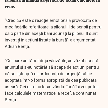
la bursă urmândă să-și facă de acum calculele la
rece.
”Cred că este o reacție emoțională provocată de
modificările referitoare la pilonul II de pensii pentru
că o parte din acești bani adunați la pilonul II sunt
investiți în acțiuni listate la bursă”, a argumentat
Adrian Bența.
”Cei care au făcut deja vânzările, au văzut aseară
anunțul și s-au hotărât să scape de acțiuni pentru
că se așteaptă ca ordonanța de urgență să fie
adoptată într-o formă apropiată de cea publicată
aseară. Cei care nu le-au vândut încă își vor putea
face calculele matematice la rece”, a continunat
Bența.