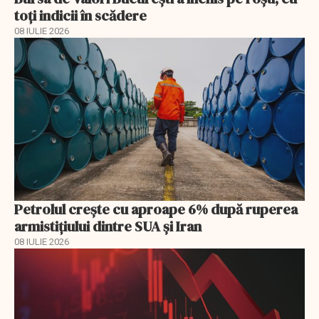
toți indicii în scădere
08 IULIE 2026
Petrolul crește cu aproape 6% după ruperea
armistițiului dintre SUA și Iran
08 IULIE 2026