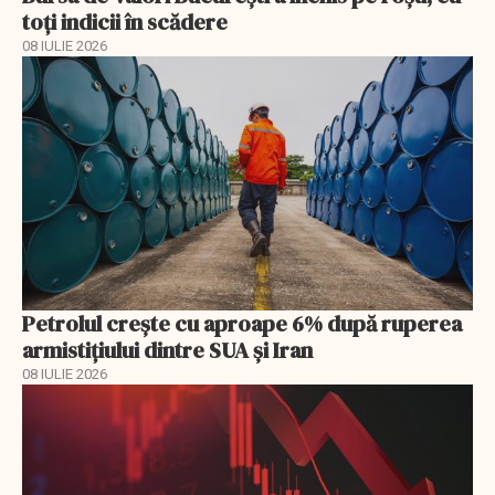
toți indicii în scădere
08 IULIE 2026
Petrolul crește cu aproape 6% după ruperea
armistițiului dintre SUA și Iran
08 IULIE 2026