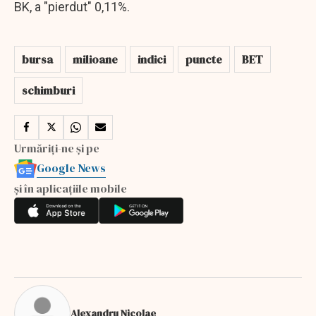
BK, a "pierdut" 0,11%.
bursa
milioane
indici
puncte
BET
schimburi
Urmăriți-ne și pe
Google News
și în aplicațiile mobile
Alexandru Nicolae