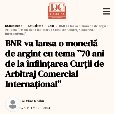
›
›
›
BNR va lansa o monedă de argint
DCBusiness
Actualitate
Stiri
cu tema ”70 ani de la înființarea Curții de Arbitraj Comercial
Internațional”
BNR va lansa o monedă
de argint cu tema ”70 ani
de la înființarea Curții de
Arbitraj Comercial
Internațional”
De
Vlad Roibu
15 SEPTEMBRIE 2023