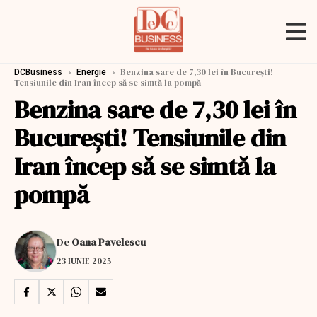
›
›
Benzina sare de 7,30 lei în București!
DCBusiness
Energie
Tensiunile din Iran încep să se simtă la pompă
Benzina sare de 7,30 lei în
București! Tensiunile din
Iran încep să se simtă la
pompă
De
Oana Pavelescu
23 IUNIE 2025