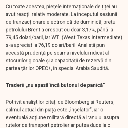
Cu toate acestea, piețele internaționale de țiței au
avut reacții relativ moderate. La începutul sesiunii
de tranzacționare electronică de duminică, prețul
petrolului Brent a crescut cu doar 3,17%, până la
79,45 dolari/baril, iar WTI (West Texas Intermediate)
s-a apreciat la 76,19 dolari/baril. Analiștii pun
această prudență pe seama nivelului ridicat al
stocurilor globale și a capacității de rezervă din
partea țărilor OPEC+, în special Arabia Saudită.
Traderii „nu apasă încă butonul de panică”
Potrivit analiștilor citați de Bloomberg și Reuters,
calmul actual din piață este „înșelător”, iar o
eventuală acțiune militară directă a Iranului asupra
rutelor de transport petrolier ar putea duce la o