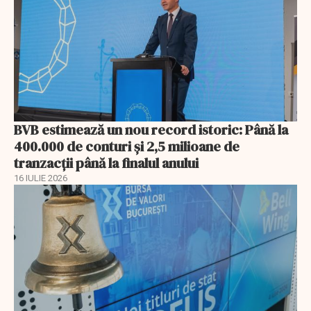
BVB estimează un nou record istoric: Până la
400.000 de conturi și 2,5 milioane de
tranzacții până la finalul anului
16 IULIE 2026