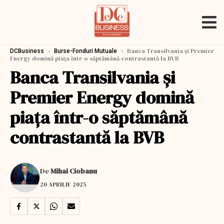
›
›
Banca Transilvania și Premier
DCBusiness
Burse-Fonduri Mutuale
Energy domină piața într-o săptămână contrastantă la BVB
Banca Transilvania și
Premier Energy domină
piața într-o săptămână
contrastantă la BVB
De
Mihai Ciobanu
20 APRILIE 2025