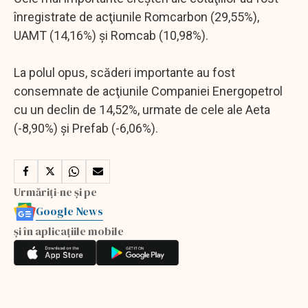
înregistrate de acţiunile Romcarbon (29,55%),
UAMT (14,16%) şi Romcab (10,98%).
La polul opus, scăderi importante au fost
consemnate de acţiunile Companiei Energopetrol
cu un declin de 14,52%, urmate de cele ale Aeta
(-8,90%) şi Prefab (-6,06%).
Urmăriți-ne și pe
Google News
și în aplicațiile mobile