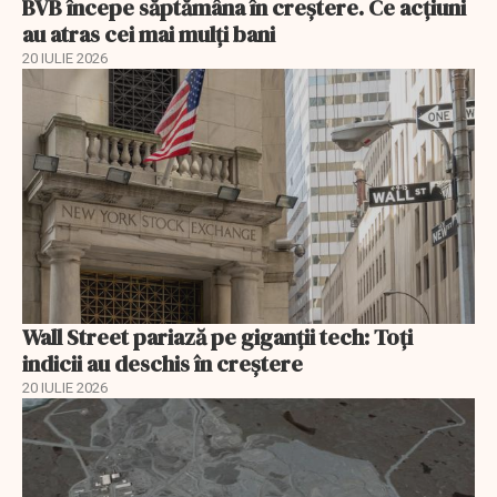
BVB începe săptămâna în creștere. Ce acțiuni
au atras cei mai mulți bani
20 IULIE 2026
Wall Street pariază pe giganții tech: Toți
indicii au deschis în creștere
20 IULIE 2026