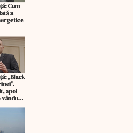
iță: Cum
lată a
energetice
ță: „Black
inei”.
t, apoi
e vândută