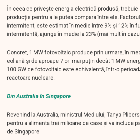
În ceea ce privește energia electrică produsă, trebuie s
producție pentru a le putea compara între ele. Factorul
intermitent, este estimat în medie între 9% și 12% în f
intermitentă, ajunge în medie la 23% (mai mult în cazul 
Concret, 1 MW fotovoltaic produce prin urmare, în med
eoliană și de aproape 7 ori mai puțin decât 1 MW ener
100 GW de fotovoltaic este echivalentă, într-o perioad
reactoare nucleare.
Din Australia în Singapore
Revenind la Australia, ministrul Mediului, Tanya Plibe
pentru a alimenta trei milioane de case și va include pan
de Singapore.