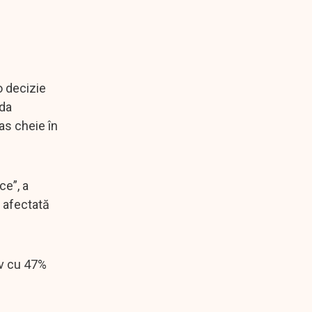
o decizie
nda
as cheie în
ce”, a
v afectată
iv cu 47%