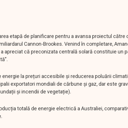
rea etapă de planificare pentru a avansa proiectul către 
rat miliardarul Cannon-Brookes. Venind în completare, Ama
a apreciat că preconizata centrală solară constituie un p
tă”.
energie la prețuri accesibile și reducerea poluării climati
ipalii exportatori mondiali de cărbune și gaz, dar este gra
ndații și incendii de vegetație).
oducția totală de energie electrică a Australiei, comparat
e.