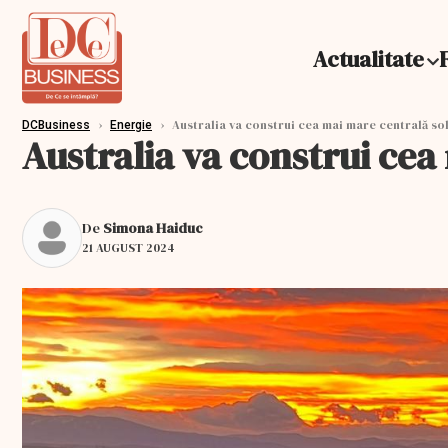
Actualitate
›
›
Australia va construi cea mai mare centrală so
DCBusiness
Energie
Australia va construi cea
De
Simona Haiduc
21 AUGUST 2024