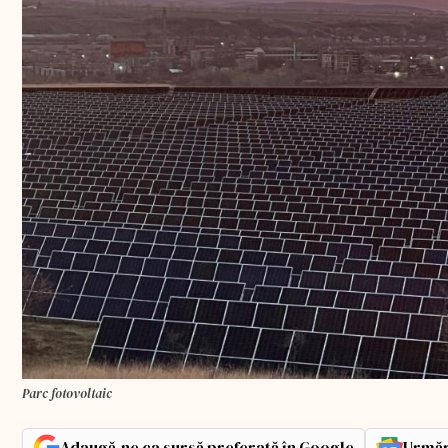
Parc fotovoltaic
Adaugă-ne ca sursă preferată în Google
Urmăr