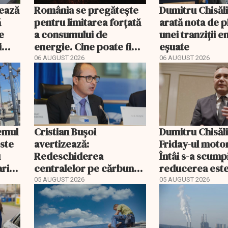
ează
România se pregătește
Dumitru Chisăl
ă
pentru limitarea forțată
arată nota de p
e
a consumului de
unei tranziții 
i
energie. Cine poate fi
eșuate
deconectat
06 AUGUST 2026
06 AUGUST 2026
temul
Cristian Bușoi
Dumitru Chisăli
este
avertizează:
Friday-ul motor
u
Redeschiderea
Întâi s-a scumpi
rii
centralelor pe cărbune
reducerea est
poate costa România
drept ajutor
05 AUGUST 2026
05 AUGUST 2026
peste un miliard de euro