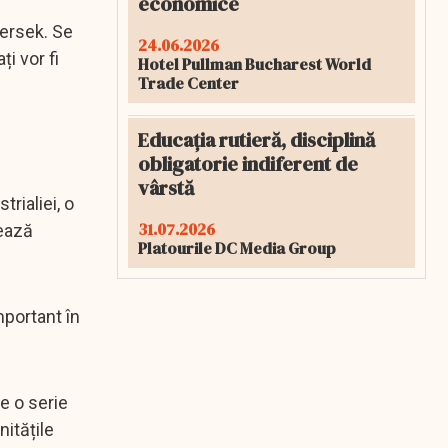
economice
bersek. Se
24.06.2026
i vor fi
Hotel Pullman Bucharest World
Trade Center
Educația rutieră, disciplină
obligatorie indiferent de
vârstă
rialiei, o
31.07.2026
tează
Platourile DC Media Group
mportant în
e o serie
itățile