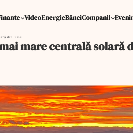
Finante
Video
Energie
Bănci
Companii
Eveni
lară din lume
 mai mare centrală solară 