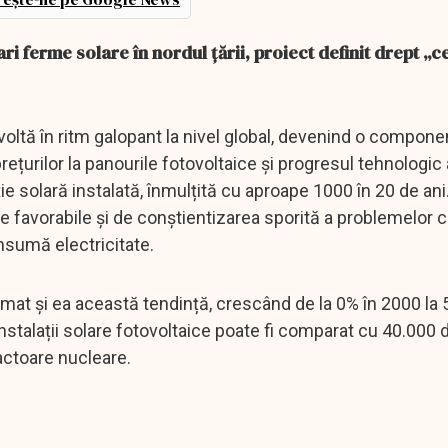
ri ferme solare în nordul țării, proiect definit drept „c
voltă în ritm galopant la nivel global, devenind o compone
rețurilor la panourile fotovoltaice și progresul tehnologic
ie solară instalată, înmulțită cu aproape 1000 în 20 de an
e favorabile și de conștientizarea sporită a problemelor c
nsumă electricitate.
rmat și ea această tendință, crescând de la 0% în 2000 la 
nstalații solare fotovoltaice poate fi comparat cu 40.000 
actoare nucleare.