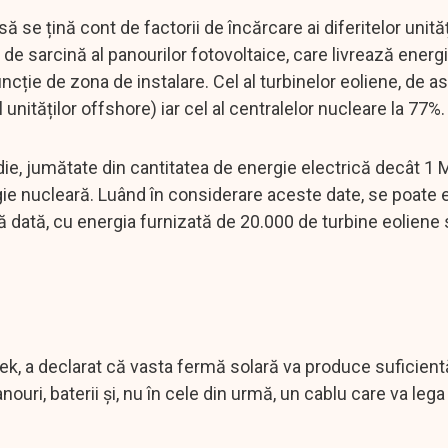
ă se țină cont de factorii de încărcare ai diferitelor unită
 de sarcină al panourilor fotovoltaice, care livrează energ
uncție de zona de instalare. Cel al turbinelor eoliene, de
unităților offshore) iar cel al centralelor nucleare la 77%.
ie, jumătate din cantitatea de energie electrică decât 1
gie nucleară. Luând în considerare aceste date, se poate
ă dată, cu energia furnizată de 20.000 de turbine eoliene
rsek, a declarat că vasta fermă solară va produce suficien
ouri, baterii și, nu în cele din urmă, un cablu care va lega