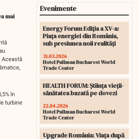
Evenimente
ea mai
Energy Forum Ediția a XV-a:
Piața energiei din România,
sub presiunea noii realități
ntă
 au
31.03.2026
i. Această
Hotel Pullman Bucharest World
limatice,
Trade Center
HEALTH FORUM: Știința vieții-
sănătatea bazată pe dovezi
5,5% în
de turbine
22.04.2026
Hotel Pullman Bucharest World
Trade Center
Upgrade România: Viața după