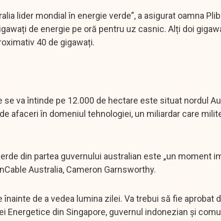
alia lider mondial în energie verde”, a asigurat oamna Pli
awați de energie pe oră pentru uz casnic. Alți doi gigawaț
proximativ 40 de gigawați.
e va întinde pe 12.000 de hectare este situat nordul Aust
 afaceri în domeniul tehnologiei, un miliardar care mili
verde din partea guvernului australian este „un moment i
 SunCable Australia, Cameron Garnsworthy.
înainte de a vedea lumina zilei. Va trebui să fie aprobat d
ței Energetice din Singapore, guvernul indonezian și comun