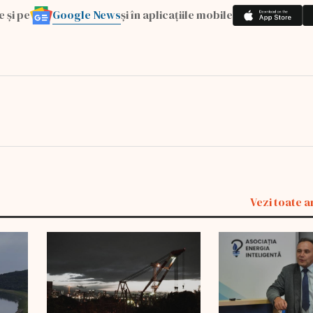
Google News
e și pe
și în aplicațiile mobile
Vezi toate a