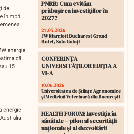
PNRR: Cum evităm
ți de
prăbușirea investițiilor în
ie în mod
2027?
 asemenea
27.05.2026
JW Marriott Bucharest Grand
Hotel, Sala Galați
 MW energie
CONFERINȚA
 estima că
UNIVERSITĂȚILOR EDIȚIA A
 sau 15
VI-A
10.06.2026
Universitatea de Științe Agronomice
și Medicină Veterinară din București
tă energie
HEALTH FORUM: Investiția în
 Australia
sănătate – pilon al securității
naționale și al dezvoltării