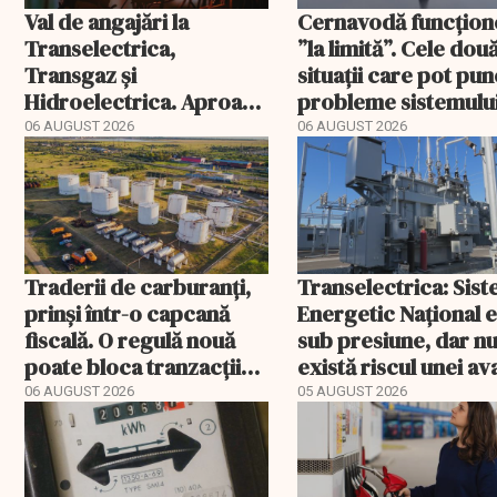
Val de angajări la
Cernavodă funcțion
Transelectrica,
”la limită”. Cele dou
Transgaz și
situații care pot pun
Hidroelectrica. Aproape
probleme sistemulu
400 de posturi aprobate
energetic
06 AUGUST 2026
06 AUGUST 2026
Traderii de carburanți,
Transelectrica: Sis
prinși într-o capcană
Energetic Național 
fiscală. O regulă nouă
sub presiune, dar n
poate bloca tranzacții
există riscul unei ava
uzuale
majore
06 AUGUST 2026
05 AUGUST 2026