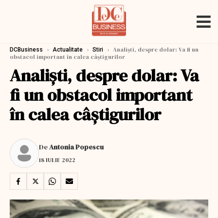
›
›
›
Analiști, despre dolar: Va fi un
DCBusiness
Actualitate
Stiri
obstacol important în calea câştigurilor
Analiști, despre dolar: Va
fi un obstacol important
în calea câştigurilor
De
Antonia Popescu
18 IULIE 2022