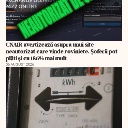
CNAIR avertizează asupra unui site
neautorizat care vinde roviniete. Șoferii pot
plăti și cu 186% mai mult
06 AUGUST 2026