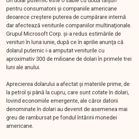
Un dolar puternic este o sabie cu două tăişuri
pentru consumatorii şi companiile americane
deoarece creştere puterea de cumpărare internă
dar afectează veniturile companiilor multinaţionale.
Grupul Microsoft Corp. şi-a redus estimările de
venituri în luna iunie, după ce în aprilie anunţa că
dolarul puternic i-a amputat veniturile cu
aproximativ 300 de milioane de dolari în primele trei
luni ale anului.
Aprecierea dolarului a afectat şi materiile prime, de
la petrol şi până la cupru, care sunt cotate în dolari,
lovind economiile emergente, ale căror datorii
denominate în dolari au devenit de asemenea mai
greu de rambursat pe fondul întăririi monedei
americane.