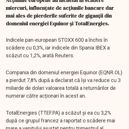
Acțiunile europene au încheiat în scădere
miercuri, influențate de acțiunile bancare dar
mai ales de pierderile suferite de giganții din
domeniul energiei Equinor și TotalEnergies.
Indicele pan-european STOXX 600 a închis în
scădere cu 0,3%, iar indicele din Spania IBEX a
scăzut cu 1,2%, arată Reuters.
Compania din domeniul energiei Equinor (EQNR.OL)
a pierdut 7,8% după a declarat că își va reduce cu 3
miliarde de dolari valoarea totală a returnărilor de
numerar către acționari în acest an.
TotalEnergies (TTEF.PA) a scăzut și ea cu 3,2%
după ce grupul francez a raportat o scădere mai
mare a venitului ajustat pentru trimestrul al