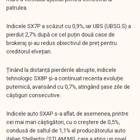
patrulea.
Indicele SX7P a scăzut cu 0,9%, iar UBS (UBSG.S) a
pierdut 2,7% după ce cel puțin două case de
brokeraj și-au redus obiectivul de preț pentru
creditorul elvețian.
Ținând la distanță pierderile abrupte, indicele
tehnologic SX8P și-a continuat recenta evoluție
puternică, avansând cu 0,7%, atingând șase zile de
câștiguri consecutive.
Indicele auto SXAP s-a aflat, de asemenea, printre
cei mai mari câștigători, cu o creștere de 0,5%,
condusă de saltul de 1,1% al producătorului auto
italian Stellantis (STLAM.MI), care a atins un nivel