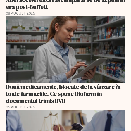
Abel accelerează răscumpărările de acțiuni în
era post-Buffett
08 AUGUST 2026
Două medicamente, blocate de la vânzare în
toate farmaciile. Ce spune Biofarm în
documentul trimis BVB
05 AUGUST 2026