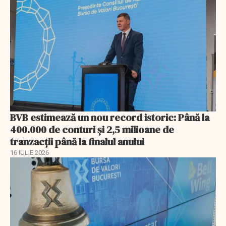
BVB estimează un nou record istoric: Până la
400.000 de conturi și 2,5 milioane de
tranzacții până la finalul anului
16 IULIE 2026