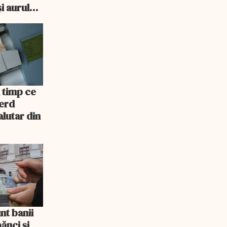
i aurul
n timp ce
ierd
alutar din
nt banii
ănci şi