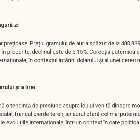
ngură zi
r prețioase. Prețul gramului de aur a scăzut de la 480,8399
t în procente, declinul este de 3,15%. Corecția puternică 
aționale, în contextul întăririi dolarului și al unei cereri 
rului și a lirei
irmă o tendință de presiune asupra leului venită dinspre m
tabil, francul pierde teren, iar aurul oferă cel mai putern
nție evoluțiile internaționale, într-un context în care politi