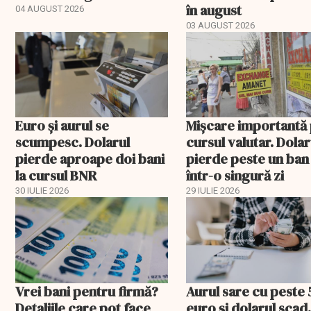
în august
04 AUGUST 2026
03 AUGUST 2026
Euro și aurul se
Mișcare importantă
scumpesc. Dolarul
cursul valutar. Dolar
pierde aproape doi bani
pierde peste un ban
la cursul BNR
într-o singură zi
30 IULIE 2026
29 IULIE 2026
Vrei bani pentru firmă?
Aurul sare cu peste 5
Detaliile care pot face
euro și dolarul scad