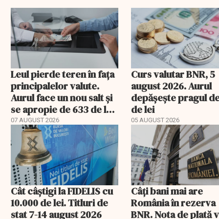
Leul pierde teren în fața
Curs valutar BNR, 5
principalelor valute.
august 2026. Aurul
Aurul face un nou salt și
depășește pragul d
se apropie de 633 de lei
de lei
gramul
07 AUGUST 2026
05 AUGUST 2026
Cât câștigi la FIDELIS cu
Câți bani mai are
10.000 de lei. Titluri de
România în rezerva
stat 7-14 august 2026
BNR. Nota de plată 