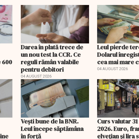
Darea în plată trece de
Leul pierde ter
un nou test la CCR. Ce
Dolarul înregis
e 600
reguli rămân valabile
cea mai mare c
pentru debitori
04 AUGUST 2026
04 AUGUST 2026
Vești bune de la BNR.
Curs valutar 31 
Leul începe săptămâna
2026. Euro, fra
vine
în forță
elvețian și lira 