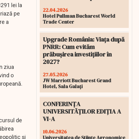
291 lei la
22.04.2026
ariază pe
Hotel Pullman Bucharest World
Trade Center
re a
Upgrade România: Viața după
PNRR: Cum evităm
prăbușirea investițiilor în
2027?
în ziua
27.05.2026
vind o
JW Marriott Bucharest Grand
Europeană.
Hotel, Sala Galați
CONFERINȚA
UNIVERSITĂȚILOR EDIȚIA A
VI-A
 cursul de
ăbirea
10.06.2026
eopolitic și
Universitatea de Științe Agronomice