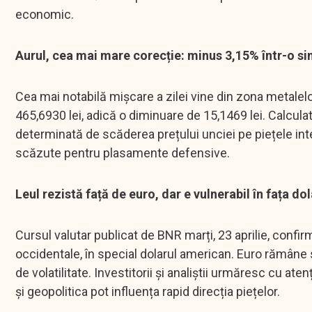
economic.
Aurul, cea mai mare corecție: minus 3,15% într-o si
Cea mai notabilă mișcare a zilei vine din zona metalelo
465,6930 lei, adică o diminuare de 15,1469 lei. Calcula
determinată de scăderea prețului unciei pe piețele intern
scăzute pentru plasamente defensive.
Leul rezistă față de euro, dar e vulnerabil în fața dola
Cursul valutar publicat de BNR marți, 23 aprilie, conf
occidentale, în special dolarul american. Euro rămâne s
de volatilitate. Investitorii și analiștii urmăresc cu ate
și geopolitica pot influența rapid direcția piețelor.