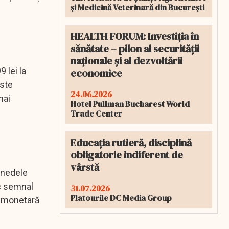
și Medicină Veterinară din București
HEALTH FORUM: Investiția în
sănătate – pilon al securității
naționale și al dezvoltării
 lei la
economice
este
24.06.2026
mai
Hotel Pullman Bucharest World
Trade Center
Educația rutieră, disciplină
obligatorie indiferent de
vârstă
onedele
ic semnal
31.07.2026
Platourile DC Media Group
ca monetară