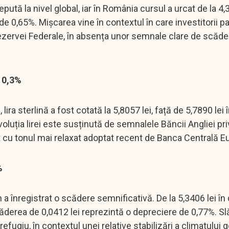
ută la nivel global, iar în România cursul a urcat de la 4,3
de 0,65%. Mișcarea vine în contextul în care investitorii p
Rezervei Federale, în absența unor semnale clare de scăde
e 0,3%
lira sterlină a fost cotată la 5,8057 lei, față de 5,7890 lei 
uția lirei este susținută de semnalele Băncii Angliei pri
t cu tonul mai relaxat adoptat recent de Banca Centrală 
%
ian a înregistrat o scădere semnificativă. De la 5,3406 lei în
căderea de 0,0412 lei reprezintă o depreciere de 0,77%. Sl
efugiu, în contextul unei relative stabilizări a climatului g