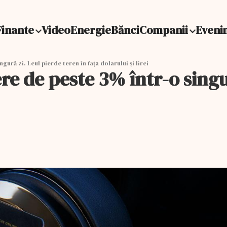
Finante
Video
Energie
Bănci
Companii
Eveni
gură zi. Leul pierde teren în fața dolarului și lirei
re de peste 3% într-o singu