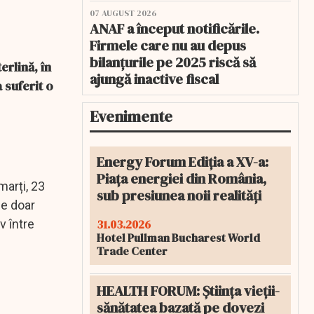
07 AUGUST 2026
ANAF a început notificările.
Firmele care nu au depus
bilanțurile pe 2025 riscă să
erlină, în
ajungă inactive fiscal
 suferit o
Evenimente
Energy Forum Ediția a XV-a:
Piața energiei din România,
arți, 23
sub presiunea noii realități
de doar
31.03.2026
v între
Hotel Pullman Bucharest World
Trade Center
HEALTH FORUM: Știința vieții-
sănătatea bazată pe dovezi