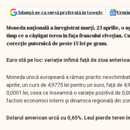
Adaugă-ne ca sursă preferată în Google
Urmăr
Moneda națională a înregistrat marți, 23 aprilie, o u
timp ce a câștigat teren în fața francului elvețian. 
corecție puternică de peste 15 lei pe gram.
Euro stă pe loc: variație infimă față de ziua anterioa
Moneda unică europeană a rămas practic neschimbată î
aprilie, un curs de 4,9775 lei pentru un euro, față de 4
0,0001 lei, ceea ce înseamnă o variație pozitivă de 0,002
factorii economici interni și dinamica regională din zo
Dolarul american urcă cu 0,65%. Leul pierde teren 