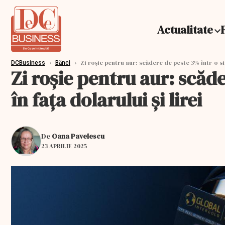
Actualitate
›
›
Zi roșie pentru aur: scădere de peste 3% într-o sin
DCBusiness
Bănci
Zi roșie pentru aur: scăde
în fața dolarului și lirei
De
Oana Pavelescu
23 APRILIE 2025