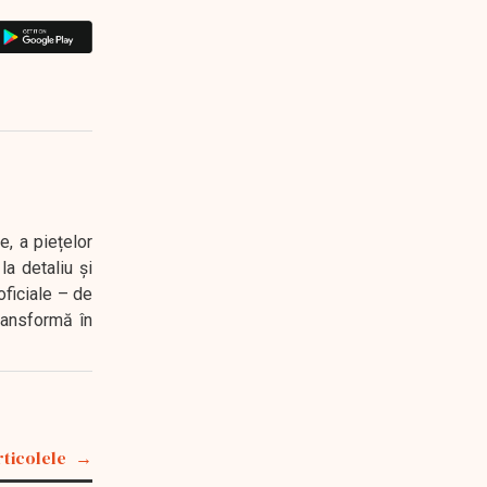
e, a piețelor
a detaliu și
oficiale – de
transformă în
rticolele