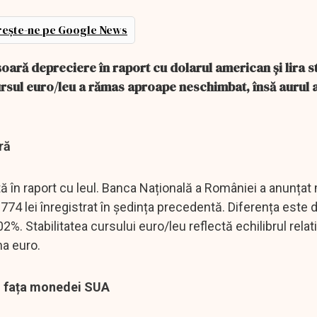
ește-ne pe Google News
șoară depreciere în raport cu dolarul american și lira st
Cursul euro/leu a rămas aproape neschimbat, însă aurul a
ră
n raport cu leul. Banca Națională a României a anunțat m
,9774 lei înregistrat în ședința precedentă. Diferența este 
%. Stabilitatea cursului euro/leu reflectă echilibrul relati
na euro.
în fața monedei SUA