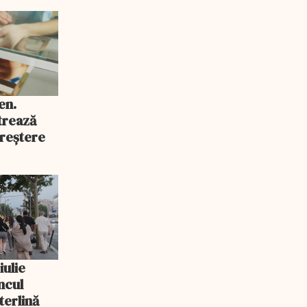
en.
trează
reștere
iulie
ncul
sterlină