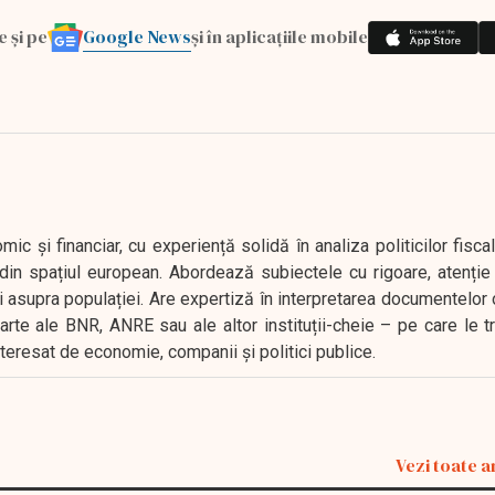
Google News
e și pe
și în aplicațiile mobile
 și financiar, cu experiență solidă în analiza politicilor fiscal
in spațiul european. Abordează subiectele cu rigoare, atenție l
i asupra populației. Are expertiză în interpretarea documentelor 
oarte ale BNR, ANRE sau ale altor instituții-cheie – pe care le 
interesat de economie, companii și politici publice.
Vezi toate a