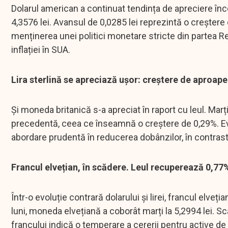
Dolarul american a continuat tendința de apreciere încep
4,3576 lei. Avansul de 0,0285 lei reprezintă o creștere 
menținerea unei politici monetare stricte din partea 
inflației în SUA.
Lira sterlină se apreciază ușor: creștere de aproap
Și moneda britanică s-a apreciat în raport cu leul. Marți, 
precedentă, ceea ce înseamnă o creștere de 0,29%. Evol
abordare prudentă în reducerea dobânzilor, în contras
Francul elvețian, în scădere. Leul recuperează 0,77
Într-o evoluție contrară dolarului și lirei, francul elveț
luni, moneda elvețiană a coborât marți la 5,2994 lei. S
francului indică o temperare a cererii pentru active de r