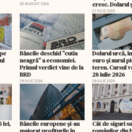
cresc. Dolarul ș
03 AUGUST 2026
pierd teren
31 IULIE 2026
 pe
Băncile deschid ”cutia
Dolarul urcă, î
ul
neagră” a economiei.
euro și aurul p
Primul verdict vine de la
teren. Cursul v
BRD
28 iulie 2026
28 IULIE 2026
28 IULIE 2026
 lei,
Băncile europene și-au
Cât de siguri su
.
majorat profiturile în
românilor din b