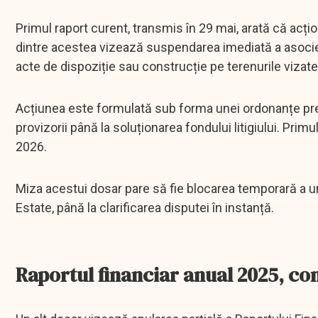
Primul raport curent, transmis în 29 mai, arată că acționa
dintre acestea vizează suspendarea imediată a asocierii
acte de dispoziție sau construcție pe terenurile viza
Acțiunea este formulată sub forma unei ordonanțe preș
provizorii până la soluționarea fondului litigiului. Pri
2026.
Miza acestui dosar pare să fie blocarea temporară a uno
Estate, până la clarificarea disputei în instanță.
Raportul financiar anual 2025, con