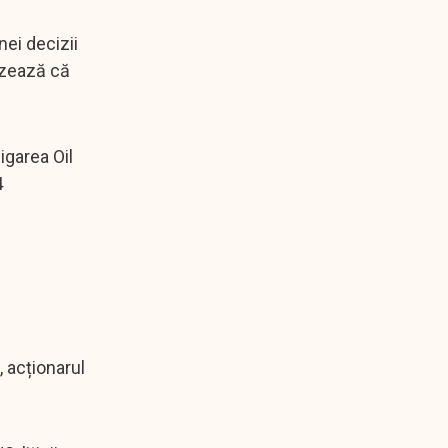
nei decizii
izează că
igarea Oil
4
, acționarul