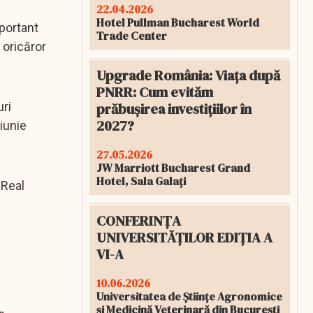
22.04.2026
Hotel Pullman Bucharest World
mportant
Trade Center
 oricăror
Upgrade România: Viața după
PNRR: Cum evităm
prăbușirea investițiilor în
ri
2027?
 iunie
27.05.2026
JW Marriott Bucharest Grand
Hotel, Sala Galați
 Real
CONFERINȚA
UNIVERSITĂȚILOR EDIȚIA A
VI-A
10.06.2026
Universitatea de Științe Agronomice
și Medicină Veterinară din București