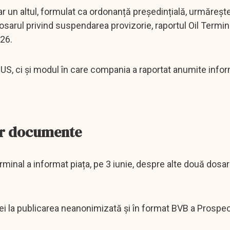
iar un altul, formulat ca ordonanță președințială, urmăreșt
sarul privind suspendarea provizorie, raportul Oil Termin
26.
US, ci și modul în care compania a raportat anumite infor
or documente
l Terminal a informat piața, pe 3 iunie, despre alte două dosa
ei la publicarea neanonimizată și în format BVB a Prospec