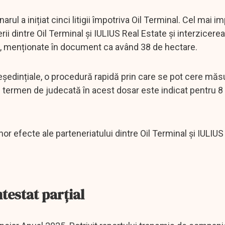
rul a inițiat cinci litigii împotriva Oil Terminal. Cel mai i
 dintre Oil Terminal și IULIUS Real Estate și interzicerea
te, menționate în document ca având 38 de hectare.
edințiale, o procedură rapidă prin care se pot cere măsu
mul termen de judecată în acest dosar este indicat pentru 8
r efecte ale parteneriatului dintre Oil Terminal și IULIUS
testat parțial