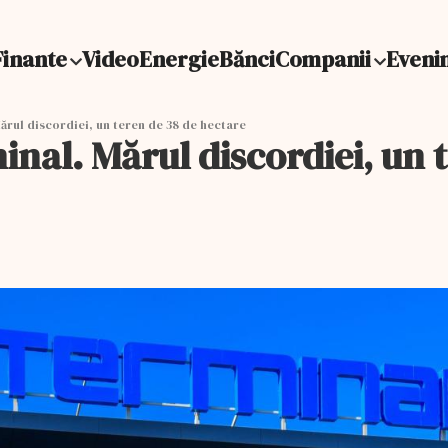
Finante
Video
Energie
Bănci
Companii
Eveni
ărul discordiei, un teren de 38 de hectare
minal. Mărul discordiei, un 