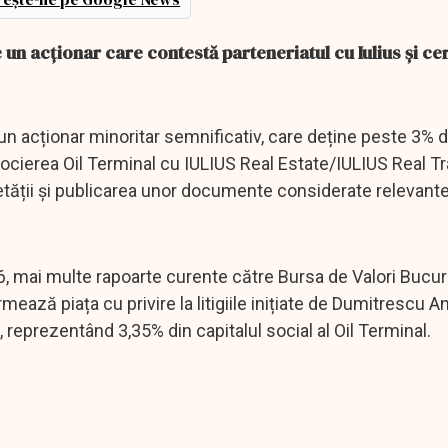
 un acționar care contestă parteneriatul cu Iulius și ce
e un acționar minoritar semnificativ, care deține peste 3% d
asocierea Oil Terminal cu IULIUS Real Estate/IULIUS Real Tr
cietății și publicarea unor documente considerate relevant
6, mai multe rapoarte curente către Bursa de Valori Bucure
ează piața cu privire la litigiile inițiate de Dumitrescu A
 reprezentând 3,35% din capitalul social al Oil Terminal.