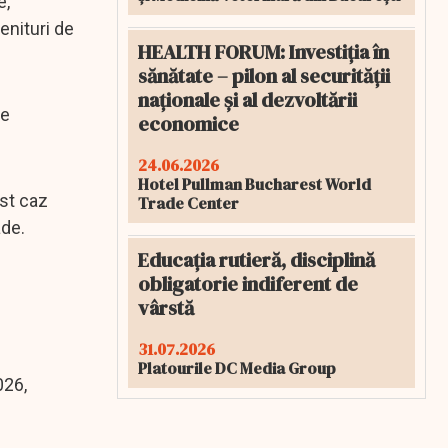
e,
enituri de
HEALTH FORUM: Investiția în
sănătate – pilon al securității
naționale și al dezvoltării
te
economice
24.06.2026
Hotel Pullman Bucharest World
est caz
Trade Center
ade.
Educația rutieră, disciplină
obligatorie indiferent de
vârstă
31.07.2026
Platourile DC Media Group
026,