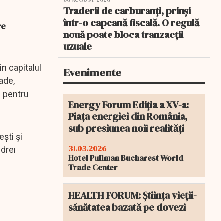
06 AUGUST 2026
Traderii de carburanți, prinși
într-o capcană fiscală. O regulă
re
nouă poate bloca tranzacții
uzuale
in capitalul
Evenimente
ade,
e pentru
Energy Forum Ediția a XV-a:
Piața energiei din România,
sub presiunea noii realități
ști și
31.03.2026
ndrei
Hotel Pullman Bucharest World
Trade Center
HEALTH FORUM: Știința vieții-
sănătatea bazată pe dovezi