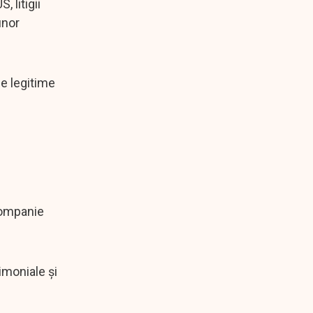
 litigii
unor
le legitime
 companie
imoniale și