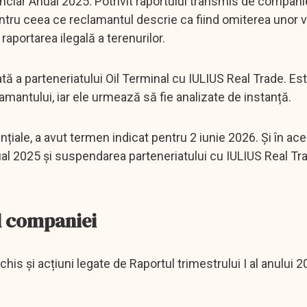
anciar Anual 2025. Potrivit raportului transmis de compani
entru ceea ce reclamantul descrie ca fiind omiterea unor v
raportarea ilegală a terenurilor.
tă a parteneriatului Oil Terminal cu IULIUS Real Trade. Es
mantului, iar ele urmează să fie analizate de instanță.
țiale, a avut termen indicat pentru 2 iunie 2026. Și în ac
nual 2025 și suspendarea parteneriatului cu IULIUS Real Tr
al companiei
chis și acțiuni legate de Raportul trimestrului I al anului 2