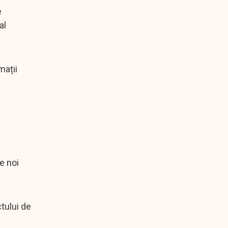
e
al
mații
re noi
tului de