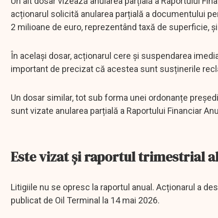
Un alt dosar vizează anularea parțială a Raportului Fin
acționarul solicită anularea parțială a documentului p
2 milioane de euro, reprezentând taxă de superficie, și 
În același dosar, acționarul cere și suspendarea imedia
important de precizat că acestea sunt susținerile recla
Un dosar similar, tot sub forma unei ordonanțe președin
sunt vizate anularea parțială a Raportului Financiar A
Este vizat și raportul trimestrial 
Litigiile nu se opresc la raportul anual. Acționarul a des
publicat de Oil Terminal la 14 mai 2026.