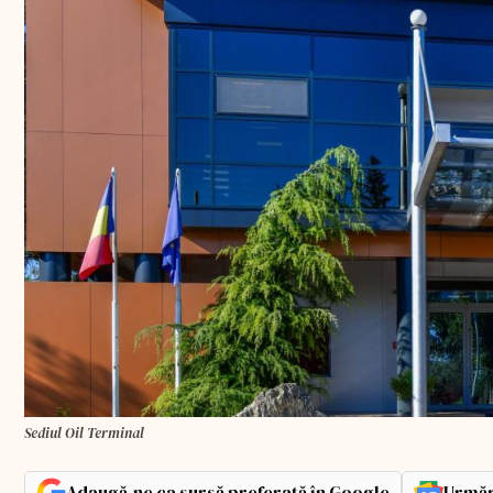
Sediul Oil Terminal
Adaugă-ne ca sursă preferată în Google
Urmăr