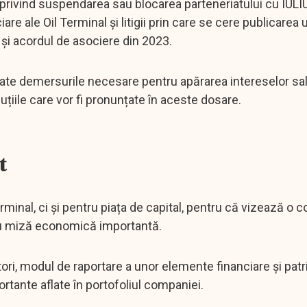
ii privind suspendarea sau blocarea parteneriatului cu IULIUS,
re ale Oil Terminal și litigii prin care se cere publicarea 
și acordul de asociere din 2023.
toate demersurile necesare pentru apărarea intereselor sa
oluțiile care vor fi pronunțate în aceste dosare.
t
erminal, ci și pentru piața de capital, pentru că vizează o
t cu miză economică importantă.
tori, modul de raportare a unor elemente financiare și patr
rtante aflate în portofoliul companiei.