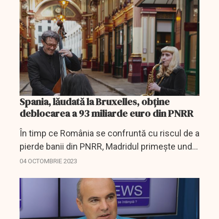
Spania, lăudată la Bruxelles, obține
deblocarea a 93 miliarde euro din PNRR
În timp ce România se confruntă cu riscul de a
pierde banii din PNRR, Madridul primește undă
verde de la Bruxelles pentru eliberarea a 93 de
04 OCTOMBRIE 2023
miliarde euro pentru planul său de redresare.