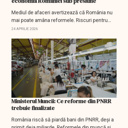
economia României sub presiune
Mediul de afaceri avertizează că România nu
mai poate amâna reformele. Riscuri pentru
fondurile PNRR, rating și investiții.
24 APRILIE 2026
Ministerul Muncii: Ce reforme din PNRR
trebuie finalizate
România riscă să piardă bani din PNRR, deși a
primit deja miliarde. Reformele din muncă și