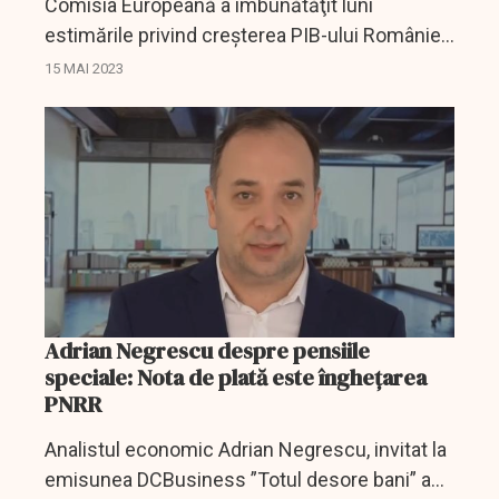
Comisia Europeană a îmbunătăţit luni
estimările privind creşterea PIB-ului României
în acest an şi anul viitor şi a menţinut proiecţia
15 MAI 2023
privind inflaţia pentru 2023, conform
previziunilor...
Adrian Negrescu despre pensiile
speciale: Nota de plată este înghețarea
PNRR
Analistul economic Adrian Negrescu, invitat la
emisunea DCBusiness ”Totul desore bani” a