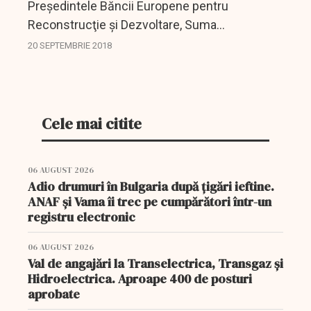
Preşedintele Băncii Europene pentru
Reconstrucţie şi Dezvoltare, Suma
Chakrabarti, a solicitat autorităţilor române să
20 SEPTEMBRIE 2018
intensifice reformele care ar duce la
deblocarea dezvoltării...
Cele mai citite
06 AUGUST 2026
Adio drumuri în Bulgaria după țigări ieftine.
ANAF și Vama îi trec pe cumpărători într-un
registru electronic
06 AUGUST 2026
Val de angajări la Transelectrica, Transgaz și
Hidroelectrica. Aproape 400 de posturi
aprobate