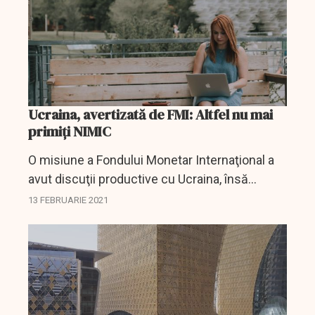
Ucraina, avertizată de FMI: Altfel nu mai
primiți NIMIC
O misiune a Fondului Monetar Internaţional a
avut discuţii productive cu Ucraina, însă
autorităţile de la Kiev trebuie să demonstreze
13 FEBRUARIE 2021
că au făcut progrese cu reformele, înainte ca...