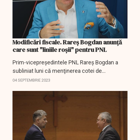
Modificări fiscale. Rareş Bogdan anunţă
care sunt "liniile roşii" pentru PNL
Prim-vicepreşedintele PNL Rareş Bogdan a
subliniat luni că menţinerea cotei de
impozitare pe dividende la 8% şi păstrarea
04 SEPTEMBRIE 2023
pragului de 500.000 euro pentru
microîntreprinderi reprezintă "linii...