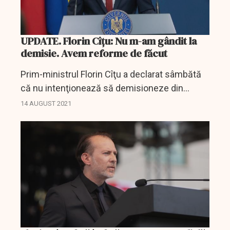
UPDATE. Florin Cîțu: Nu m-am gândit la
demisie. Avem reforme de făcut
Prim-ministrul Florin Cîţu a declarat sâmbătă
că nu intenţionează să demisioneze din
funcţie pentru faptul că, în urmă cu 21 de ani,
14 AUGUST 2021
a fost sancţionat în Statele Unite ale Americii...