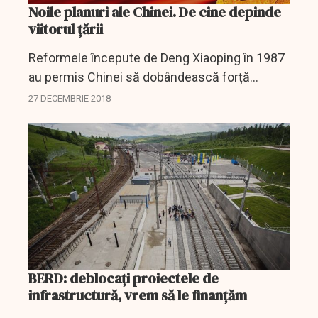
Noile planuri ale Chinei. De cine depinde
viitorul țării
Reformele începute de Deng Xiaoping în 1987
au permis Chinei să dobândească forță
economică. Acum, Xi Jinping vrea mai mult,
27 DECEMBRIE 2018
restaurând controlul statului în încercarea de a
transforma...
BERD: deblocaţi proiectele de
infrastructură, vrem să le finanţăm