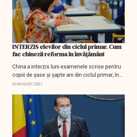
INTERZIS elevilor din ciclul primar. Cum
fac chinezii reforma în învățământ
China a interzis luni examenele scrise pentru
copiii de şase şi şapte ani din ciclul primar, în
încercarea de a mai reduce presiunea asupra
30 AUGUST 2021
elevilor, percepută ca o frână în calea
creşterii...