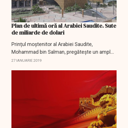
Plan de ultimă oră al Arabiei Saudite. Sute
de miliarde de dolari
Prințul moștenitor al Arabiei Saudite,
Mohammad bin Salman, pregătește un amplu
plan de reforme în valoare totală de 425
27 IANUARIE 2019
miliarde de dolari, informează agenția
Bloomberg.