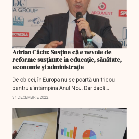
Adrian Câciu: Susține că e nevoie de
reforme susținute în educaţie, sănătate,
economie şi administraţie
De obicei, în Europa nu se poartă un tricou
pentru a întâmpina Anul Nou. Dar dacă
prognoza meteo se dovedește corectă,
31 DECEMBRIE 2022
berlinezii vor intra în 2023 la temperaturi
primăvăratice de...