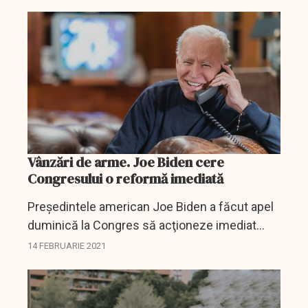
subordine, adăugând că îmbunătăţirea
perspectivei de...
Vânzări de arme. Joe Biden cere
Congresului o reformă imediată
Preşedintele american Joe Biden a făcut apel
duminică la Congres să acţioneze imediat
pentru a limita circulaţia armelor de foc în SUA,
14 FEBRUARIE 2021
la trei ani după atacul dintr-un liceu din
Parkland, în...