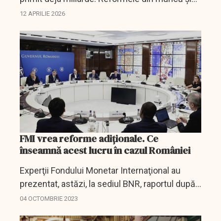
pensii sunt în evaluare sau sub presiune.
12 APRILIE 2026
FMI vrea reforme adiționale. Ce
înseamnă acest lucru în cazul României
Experţii Fondului Monetar Internaţional au
prezentat, astăzi, la sediul BNR, raportul după
vizita efecutată în România.
04 OCTOMBRIE 2023