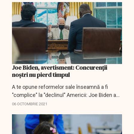
Joe Biden, avertisment: Concurenţii
noştri nu pierd timpul
A te opune reformelor sale înseamnă a fi
"complice" la "declinul" Americii: Joe Biden a
ridicat tonul marţi, într-un moment în care
06 OCTOMBRIE 2021
planurile sale uriaşe de investiţii sunt în
continuare...