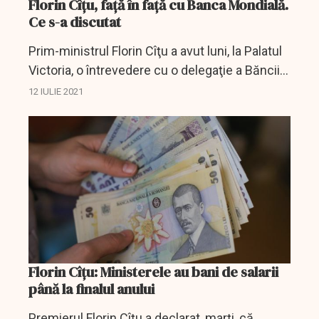
Florin Cîțu, față în față cu Banca Mondială.
Ce s-a discutat
Prim-ministrul Florin Cîţu a avut luni, la Palatul
Victoria, o întrevedere cu o delegaţie a Băncii
Mondiale, condusă de Anna Bjerde,
12 IULIE 2021
vicepreşedinte pentru Europa şi Asia Centrală,
în cadrul...
Florin Cîțu: Ministerele au bani de salarii
până la finalul anului
Premierul Florin Cîţu a declarat, marţi, că