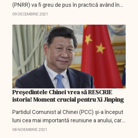
(PNRR) va fi greu de pus în practică având în
vedere slăbiciunea instituţională autohtonă,
09 DECEMBRIE 2021
dar trebuie să "ne dăm peste cap" pentru a
reuşi...
Președintele Chinei vrea să RESCRIE
istoria! Moment crucial pentru Xi Jinping
Partidul Comunist al Chinei (PCC) și-a început
luni cea mai importantă reuniune a anului, care
va consfinți viziunea istorică a președintelui Xi
08 NOIEMBRIE 2021
Jinping.