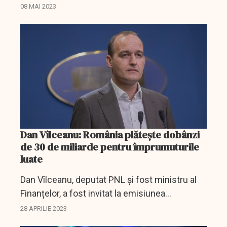
făcut câteva comentarii mai mult sa mai puțin
08 MAI 2023
optimiste în ceea ce privește modul în care
Guvernul va...
Dan Vîlceanu: România plătește dobânzi
de 30 de miliarde pentru împrumuturile
luate
Dan Vîlceanu, deputat PNL și fost ministru al
Finanțelor, a fost invitat la emisiunea
D`Economic News cu Alex Vlădescu.
28 APRILIE 2023