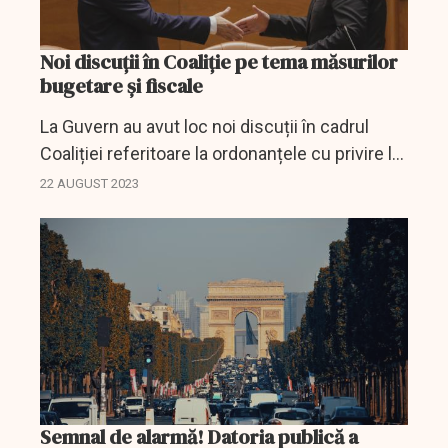
Noi discuții în Coaliție pe tema măsurilor
bugetare și fiscale
La Guvern au avut loc noi discuții în cadrul
Coaliției referitoare la ordonanțele cu privire la
măsurile bugetare și fiscale.
22 AUGUST 2023
Semnal de alarmă! Datoria publică a