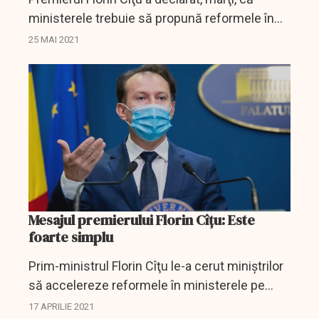
ministerele trebuie să propună reformele în
şedinţă de Guvern, subliniind că în privinţa
25 MAI 2021
companiilor de stat nu a primit propuneri de...
Mesajul premierului Florin Cîțu: Este
foarte simplu
Prim-ministrul Florin Cîţu le-a cerut miniştrilor
să accelereze reformele în ministerele pe
care le conduc, dar şi în companiile din
17 APRILIE 2021