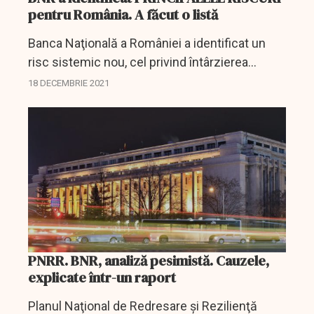
pentru România. A făcut o listă
Banca Naţională a României a identificat un
risc sistemic nou, cel privind întârzierea
reformelor şi a absorbţiei fondurilor europene,
18 DECEMBRIE 2021
în special prin Planul Naţional de Redresare
şi...
PNRR. BNR, analiză pesimistă. Cauzele,
explicate într-un raport
Planul Naţional de Redresare şi Rezilienţă