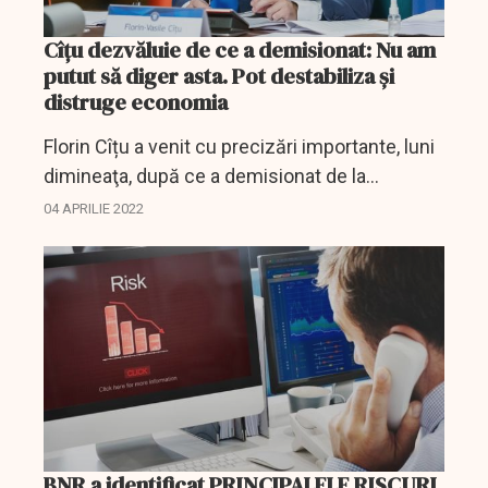
Cîţu dezvăluie de ce a demisionat: Nu am
putut să diger asta. Pot destabiliza și
distruge economia
Florin Cîțu a venit cu precizări importante, luni
dimineaţa, după ce a demisionat de la
conducerea PNL.
04 APRILIE 2022
BNR a identificat PRINCIPALELE RISCURI