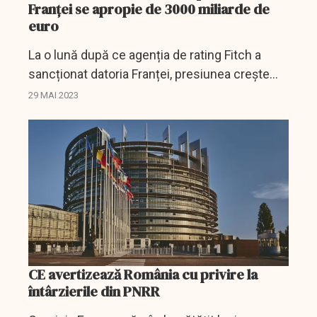
Franței se apropie de 3000 miliarde de
euro
La o lună după ce agenția de rating Fitch a
sancționat datoria Franței, presiunea crește
asupra guvernului de la Paris, ce depune
29 MAI 2023
eforturi susținute pentru a convinge opinia
publică de...
CE avertizează România cu privire la
întârzierile din PNRR