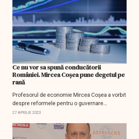
Ce nu vor sa spună conducătorii
României. Mircea Coșea pune degetul pe
rană
Profesorul de economie Mircea Coșea a vorbit
despre reformele pentru o guvernare
economică pe care le cere Comisia
27 APRILIE 2023
Europeană, despre capacitatea României de a
lua măsurile necesare, dar și...