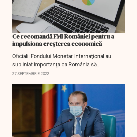
Ce recomandă FMI României pentru a
impulsiona creşterea economică
Oficialii Fondului Monetar Internaţional au
subliniat importanţa ca România să
implementeze politici macroeconomice
27 SEPTEMBRIE 2022
prudente care protejează stabilitatea
macroeconomică şi să revigoreze...