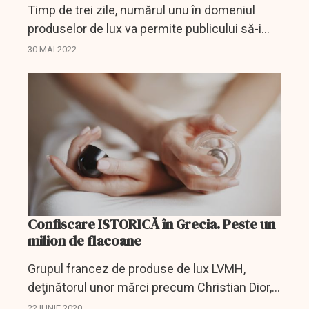
Timp de trei zile, numărul unu în domeniul
produselor de lux va permite publicului să-i
cunoască secretele.
30 MAI 2022
Confiscare ISTORICĂ în Grecia. Peste un
milion de flacoane
Grupul francez de produse de lux LVMH,
deţinătorul unor mărci precum Christian Dior,
Guerlain sau Givenchy, a anunţat luni o
22 IUNIE 2020