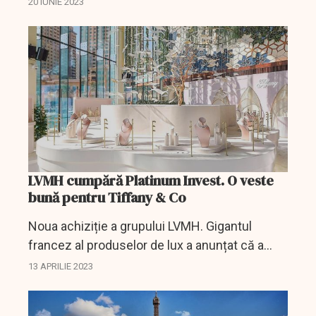
20 IUNIE 2023
Pharrell Williams trimite cea mai mare Casă de
lux din...
LVMH cumpără Platinum Invest. O veste
bună pentru Tiffany & Co
Noua achiziție a grupului LVMH. Gigantul
francez al produselor de lux a anunțat că a
preluat o participare majoritară în capitalul
13 APRILIE 2023
companiei Platinium Invest.