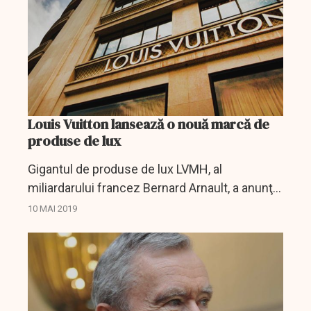
Louis Vuitton lansează o nouă marcă de
produse de lux
Gigantul de produse de lux LVMH, al
miliardarului francez Bernard Arnault, a anunţat
vineri 'lansarea iminentă', în primăvară,
10 MAI 2019
împreună cu diva muzicii pop Rihanna, a unei
noi mărci de lux...