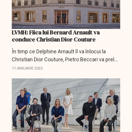
LVMH: Fiica lui Bernard Arnault va
conduce Christian Dior Couture
În timp ce Delphine Arnault îl va înlocui la
Christian Dior Couture, Pietro Beccari va prelua
conducerea Louis Vuitton, cel mai important
11 IANUARIE 2023
brand de lux din lume.