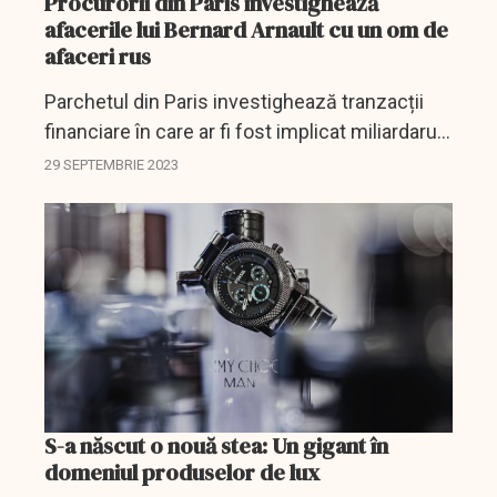
Procurorii din Paris investighează
afacerile lui Bernard Arnault cu un om de
afaceri rus
Parchetul din Paris investighează tranzacții
financiare în care ar fi fost implicat miliardarul
francez Bernard Arnault și un om de afaceri
29 SEPTEMBRIE 2023
rus.
S-a născut o nouă stea: Un gigant în
domeniul produselor de lux