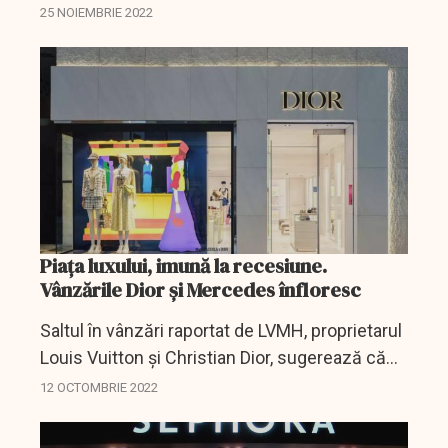
Franța, de la fondul de investiții Equinox III SLP
25 NOIEMBRIE 2022
SIF.
Piața luxului, imună la recesiune.
Vânzările Dior și Mercedes înfloresc
Saltul în vânzări raportat de LVMH, proprietarul
Louis Vuitton și Christian Dior, sugerează că
cel puțin un segment al economiei rămâne
12 OCTOMBRIE 2022
imun la crizele care îi atacă pe comercianții
cu...