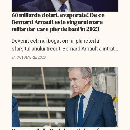
60 miliarde dolari, evaporate! De ce
Bernard Arnault este singurul mare
miliardar care pierde bani în 2023
Devenit cel mai bogat om al planetei la
sfârșitul anului trecut, Bernard Arnault a intrat
într-o spirală descendentă în ultimele luni,
21 OCTOMBRIE 2023
spre deosebire de giganții tehnologiei care
beneficiază...