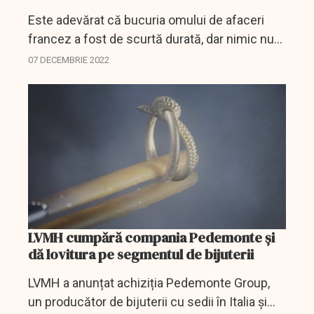
Este adevărat că bucuria omului de afaceri
francez a fost de scurtă durată, dar nimic nu
este bătut în cuie, mai ales când este vorba
07 DECEMBRIE 2022
despre Elon Musk.
LVMH cumpără compania Pedemonte și
dă lovitura pe segmentul de bijuterii
LVMH a anunțat achiziția Pedemonte Group,
un producător de bijuterii cu sedii în Italia și