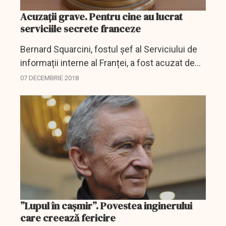
Acuzaţii grave. Pentru cine au lucrat
serviciile secrete franceze
Bernard Squarcini, fostul șef al Serviciului de
informații interne al Franței, a fost acuzat de
”abuz de încredere”. Învinuit că, în 2008, a
07 DECEMBRIE 2018
mobilizat mijloacele statului, cu încălcarea...
”Lupul în cașmir”. Povestea inginerului
care creează fericire