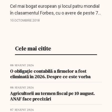
Cel mai bogat european și locul patru mondial
în clasamentul Forbes, cu o avere de peste 72
de miliarde de dolari, francezul Bernard Arnault
10 OCTOMBRIE 2018
și-a câștigat, de-a lungul anilor, porecla de
”lupul...
Cele mai citite
08 AUGUST 2026
O obligație contabilă a firmelor a fost
eliminată în 2026. Despre ce este vorba
08 AUGUST 2026
Agricultorii au termen fiscal pe 10 august.
ANAF face precizări
07 AUGUST 2026