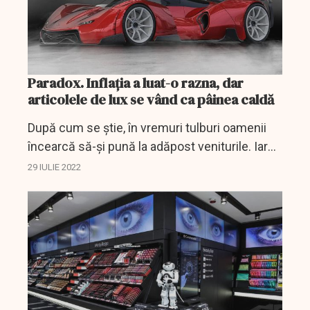
Paradox. Inflația a luat-o razna, dar
articolele de lux se vând ca pâinea caldă
După cum se știe, în vremuri tulburi oamenii
încearcă să-și pună la adăpost veniturile. Iar
investițiile în obiecte de lux pare să fie una
29 IULIE 2022
dintre preferințe.