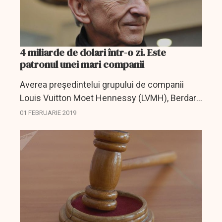
4 miliarde de dolari într-o zi. Este
patronul unei mari companii
Averea președintelui grupului de companii
Louis Vuitton Moet Hennessy (LVMH), Berdard
Arnault, a crescut într-o zi cu 4,3 miliarde de
01 FEBRUARIE 2019
dolari, informează Bloomberg.