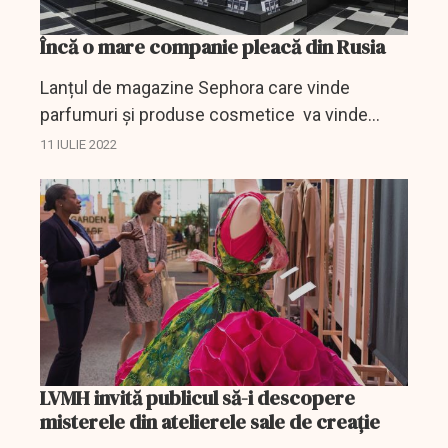
Încă o mare companie pleacă din Rusia
Lanțul de magazine Sephora care vinde
parfumuri și produse cosmetice va vinde
toate cele 88 de buticuri Ile de Beauté din
11 IULIE 2022
Rusia către managementul local, a anunțat
LVMH, din care face parte...
LVMH invită publicul să-i descopere
misterele din atelierele sale de creație