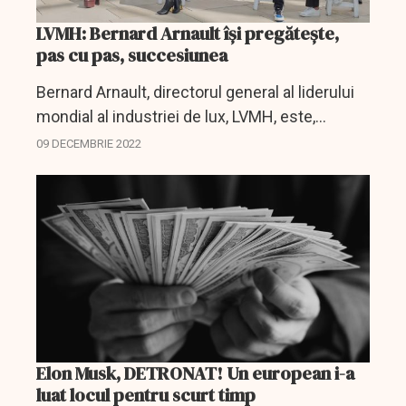
LVMH: Bernard Arnault își pregătește,
pas cu pas, succesiunea
Bernard Arnault, directorul general al liderului
mondial al industriei de lux, LVMH, este,
totodată, și unul dintre cei mai bogați oameni
09 DECEMBRIE 2022
de afaceri din lume, dar și capul unei familii
numeroase...
Elon Musk, DETRONAT! Un european i-a
luat locul pentru scurt timp