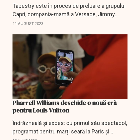
Tapestry este în proces de preluare a grupului
Capri, compania-mamă a Versace, Jimmy
Choo și Michael Kors.
11 AUGUST 2023
Pharrell Williams deschide o nouă eră
pentru Louis Vuitton
Îndrăzneală și exces: cu primul său spectacol,
programat pentru marți seară la Paris și
considerat deja drept istoric, artistul american