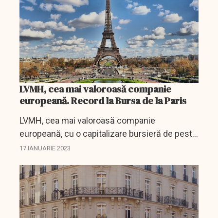
LVMH, cea mai valoroasă companie
europeană. Record la Bursa de la Paris
LVMH, cea mai valoroasă companie
europeană, cu o capitalizare bursieră de peste
400 de miliarde de euro.
17 IANUARIE 2023