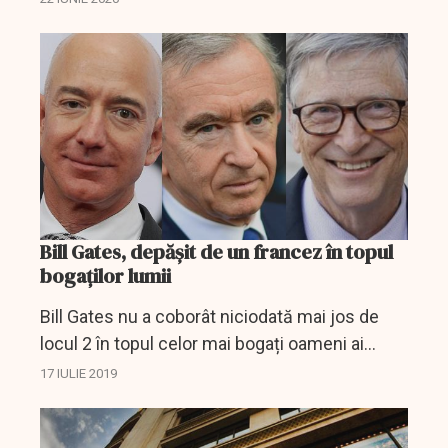
confiscare "istorică" a peste un milion de
flacoane de parfum...
Bill Gates, depășit de un francez în topul
bogaților lumii
Bill Gates nu a coborât niciodată mai jos de
locul 2 în topul celor mai bogați oameni ai
lumii, în ultimii 7 ani. Însă în urmă cu o zi,
17 IULIE 2019
Gates a fost detronat de francezul Bernard
Arnault.